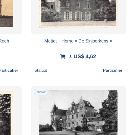
-Roch
Mettet – Home « De Sinjoorkens »
± US$ 4,62
Particulier
Statuut
Particulier
Nieuw