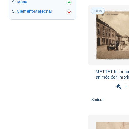
ranas
Clement-Marechal
Nieuw
METTET le monu
animée édit impri
±
Statuut