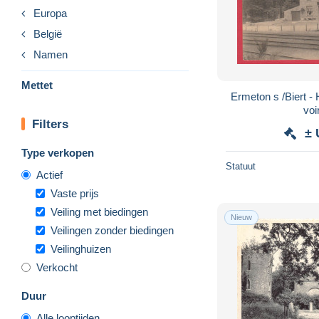
Europa
België
Namen
Mettet
Ermeton s /Biert - 
voi
Filters
± 
Type verkopen
Statuut
Actief
Vaste prijs
Veiling met biedingen
Nieuw
Veilingen zonder biedingen
Veilinghuizen
Verkocht
Duur
Alle looptijden