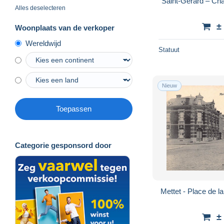
Saint-Gérard – Châ
Alles deselecteren
±
Woonplaats van de verkoper
Wereldwijd
Statuut
Nieuw
Toepassen
Categorie gesponsord door
Mettet - Place de l
±