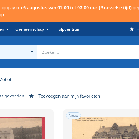
Mangopay
op 6 augustus van 01:00 tot 03:00 uur (Brusselse tijd)
gep
jn.
en
Gemeenschap
Hulpcentrum
F
Mettet
ems gevonden
Toevoegen aan mijn favorieten
Nieuw