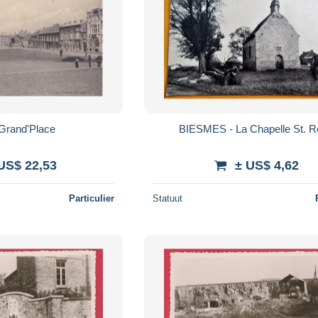
 Grand'Place
BIESMES - La Chape
US$ 22,53
± US$ 4,62
Particulier
Statuut