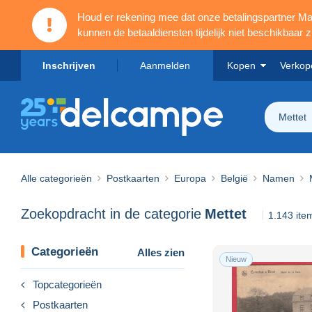
Houd er rekening mee dat onze betalingspartner 
kunnen de betaaldiensten tijdelijk niet beschikbaar zi
Inschrijven
Aanmelden
Kopen
Verkop
Mettet
Alle categorieën
Postkaarten
Europa
België
Namen
Zoekopdracht in de categorie
Mettet
1.143 it
Categorieën
Alles zien
Nieuw
Topcategorieën
Postkaarten