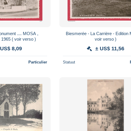
onument .... MOSA ,
Biesmerée - La Carrière - Editio
 1965 ( voir verso )
voir verso )
 US$ 8,09
± US$ 11,56
Particulier
Statuut