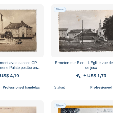
Nieuw
ment avec canons CP
Ermeton-sur-Biert - L'Eglise vue de 
merie Palate postée en
de jeux
1932
 US$ 4,10
± US$ 1,73
Professioneel handelaar
Statuut
Professioneel
Nieuw