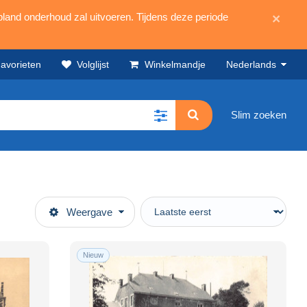
land onderhoud zal uitvoeren. Tijdens deze periode
×
avorieten
Volglijst
Winkelmandje
Nederlands
Slim zoeken
Weergave
Nieuw