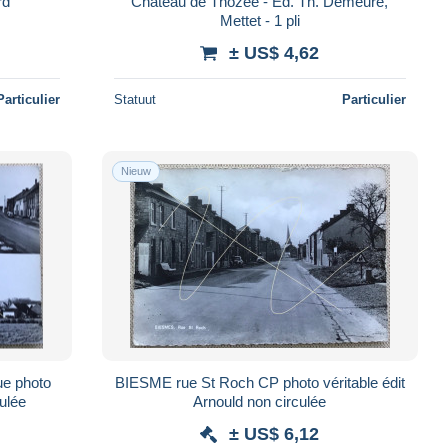
rd
Château de Thozée - Ed. Th. Demeure,
Mettet - 1 pli
± US$ 4,62
Particulier
Statuut
Particulier
Nieuw
ue photo
BIESME rue St Roch CP photo véritable édit
culée
Arnould non circulée
± US$ 6,12