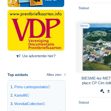
Statuut
Nieuw
Uw advertentie hier?
Top winkels
Alles zien
BIESME-lez-METT
place CP Cim édi
Prins-cartespostales
c
±
Karto86
Statuut
MondialCollection