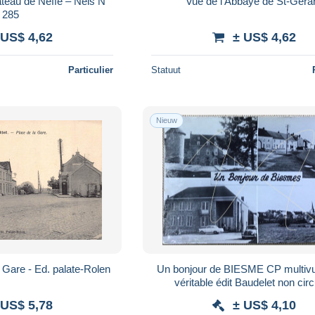
teau de Neffe – Nels N°
Vue de l'Abbaye de St-Géra
285
 US$ 4,62
± US$ 4,62
Particulier
Statuut
Nieuw
a Gare - Ed. palate-Rolen
Un bonjour de BIESME CP multiv
véritable édit Baudelet non cir
 US$ 5,78
± US$ 4,10