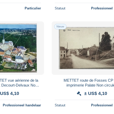
Particulier
Statuut
Professioneel
Nieuw
ET vue aérienne de la
METTET route de Fosses CP 
t Decourt-Delvaux Non
imprimerie Palate Non circu
irculée
 US$ 4,10
± US$ 4,10
Professioneel handelaar
Statuut
Professioneel