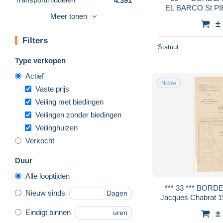
4.391
EL BARCO St PIEERE y T
Andere & zonder
Meer tonen
facture /
28.472
classificatie
±
Filters
Statuut
Type verkopen
Actief
Nieuw
Vaste prijs
Veiling met biedingen
Veilingen zonder biedingen
Veilinghuizen
Verkocht
Duur
Alle looptijden
*** 33 *** BORDEAUX St Augu
Nieuw sinds
Dagen
Jacques Chabrat 1914 ha
tête
Eindigt binnen
±
uren