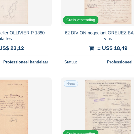
Gratis verzending
lier OLLIVIER P 1880
62 DIVION negociant GREUEZ B
utailles
vins
US$ 23,12
± US$ 18,49
Professioneel handelaar
Statuut
Professioneel
Nieuw
Gratis verzending