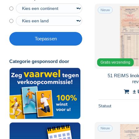
Nieuw
Toepassen
Categorie gesponsord door
Gratis verzending
51 REIMS lino
re
± 
Statuut
Nieuw