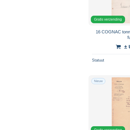
Gratis verzending
16 COGNAC tonne
f
± 
Statuut
Nieuw
Gratis verzending