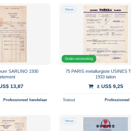
Nieuw
Gratis verzending
leum SARLINO 1930
75 PARIS metallurgiste USINES
vetement
1933 laiton
US$ 13,87
± US$ 9,25
Professioneel handelaar
Statuut
Professioneel
Nieuw