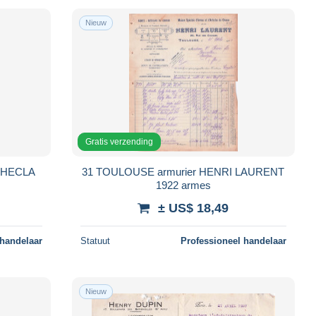
Nieuw
Gratis verzending
 THECLA
31 TOULOUSE armurier HENRI LAURENT
1922 armes
± US$ 18,49
 handelaar
Statuut
Professioneel handelaar
Nieuw