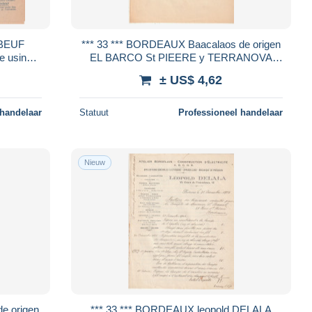
*** 33 *** BORDEAUX Baacalaos de origen
e usine
EL BARCO St PIEERE y TERRANOVA
facture / tête de lettre
± US$ 4,62
 handelaar
Statuut
Professioneel handelaar
Nieuw
*** 33 *** BORDEAUX leopold DELALA