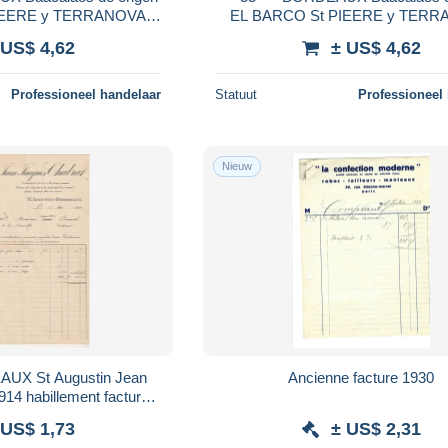
ERRANOVA
EL BARCO St PIEERE y TERRANOVA
 tête de lettre
facture / tête de lettre
 US$ 4,62
± US$ 4,62
Professioneel handelaar
Statuut
Professioneel
Nieuw
stin Jean
Ancienne facture 1930
billement facture /
 de lettre
 US$ 1,73
± US$ 2,31