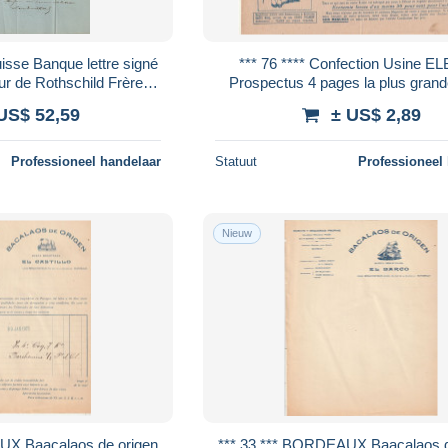
sse Banque lettre signé
*** 76 **** Confection Usine ELBEUF
Prospectus 4 pages la plus grand
que Paris
Française VETEMENTS
US$ 52,59
± US$ 2,89
Professioneel handelaar
Statuut
Professioneel
Nieuw
 origen
*** 33 *** BORDEAUX Baacalaos de origen