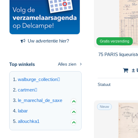
Uw advertentie hier?
Gratis verzending
75 PARIS liqueuri
Top winkels
Alles zien
± 
walburge_collection
Statuut
cartmen
le_marechal_de_saxe
Nieuw
labar
allouchka1