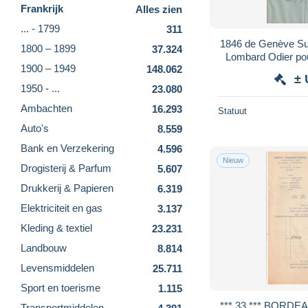
Frankrijk
Alles zien
... - 1799
311
1846 de Genève Sui
1800 – 1899
37.324
Lombard Odier pour de Rothschild Frères
1900 – 1949
148.062
ban
± 
1950 - ...
23.080
Ambachten
16.293
Statuut
Auto's
8.559
Bank en Verzekering
4.596
Nieuw
Drogisterij & Parfum
5.607
Drukkerij & Papieren
6.319
Elektriciteit en gas
3.137
Kleding & textiel
23.231
Landbouw
8.814
Levensmiddelen
25.711
Sport en toerisme
1.115
*** 33 *** BORDEAUX Baacalaos de
Transportmiddelen