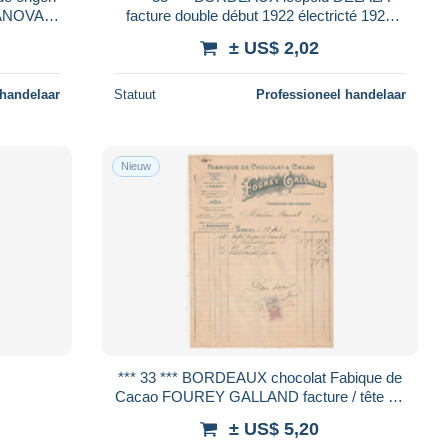
facture double début 1922 électricté 1924
facture / tête de lettre
± US$ 2,02
 handelaar
Statuut
Professioneel handelaar
Nieuw
*** 33 *** BORDEAUX chocolat Fabique de
Cacao FOUREY GALLAND facture / tête de
lettre
± US$ 5,20