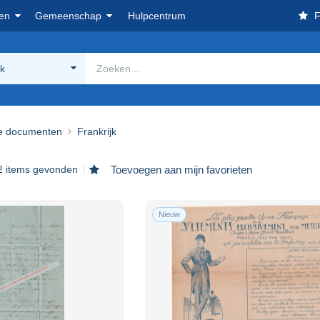
en
Gemeenschap
Hulpcentrum
F
jk
e documenten
Frankrijk
2 items gevonden
Toevoegen aan mijn favorieten
Nieuw