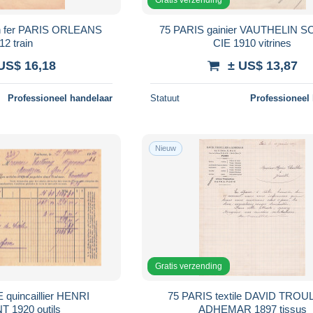
n fer PARIS ORLEANS
75 PARIS gainier VAUTHELIN 
12 train
CIE 1910 vitrines
US$ 16,18
± US$ 13,87
Professioneel handelaar
Statuut
Professioneel
Nieuw
Gratis verzending
quincaillier HENRI
75 PARIS textile DAVID TROU
 1920 outils
ADHEMAR 1897 tissus