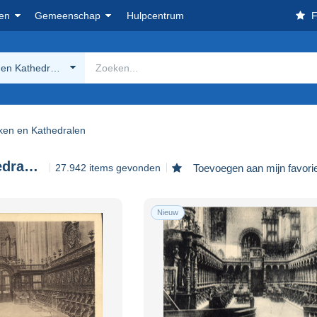
en
Gemeenschap
Hulpcentrum
F
 en Kathedralen
ken en Kathedralen
Kerken en Kathedralen
27.942 items gevonden
Toevoegen aan mijn favori
Nieuw