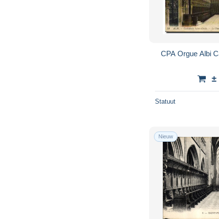
CPA Orgue Albi Ca
±
Statuut
Nieuw