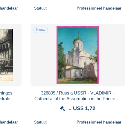
 handelaar
Statuut
Professioneel handelaar
Nieuw
minges
326809 / Russia USSR - VLADIMIR -
drale
Cathedral of the Assumption in the Princess'
Convent. 15th-16th century 1986 PC
± US$ 1,72
 handelaar
Statuut
Professioneel handelaar