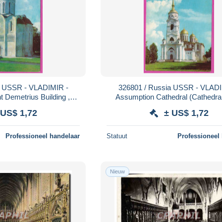
a USSR - VLADIMIR -
326801 / Russia USSR - VLADI
t Demetrius Building ,
Assumption Cathedral (Cathedral
eriod: 1194–1197 PC
Assumption) Bell tower: 18th cen
 US$ 1,72
± US$ 1,72
Professioneel handelaar
Statuut
Professioneel
Nieuw