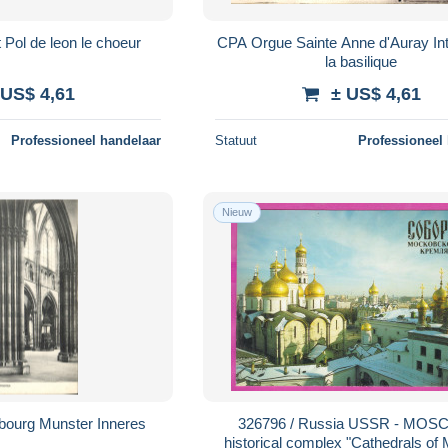
Pol de leon le choeur
CPA Orgue Sainte Anne d'Auray Int
la basilique
 US$ 4,61
± US$ 4,61
Professioneel handelaar
Statuut
Professioneel
Nieuw
bourg Munster Inneres
326796 / Russia USSR - MOS
historical complex "Cathedrals o