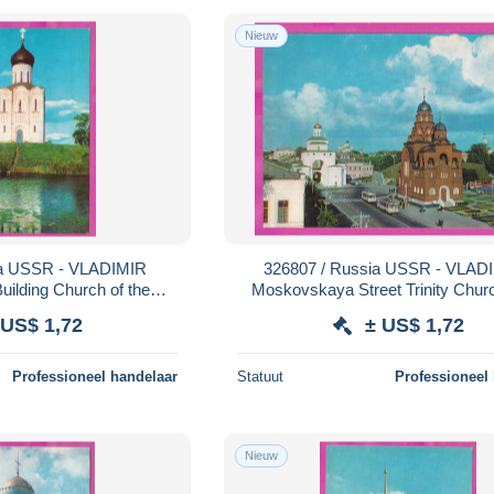
Nieuw
ia USSR - VLADIMIR
326807 / Russia USSR - VLADI
hurch of the
Moskovskaya Street Trinity Church (Red
l Virgin Nerl River 1986
Church) Museum Crystal, Lacque
 US$ 1,72
± US$ 1,72
PC
Gate
Professioneel handelaar
Statuut
Professioneel
Nieuw