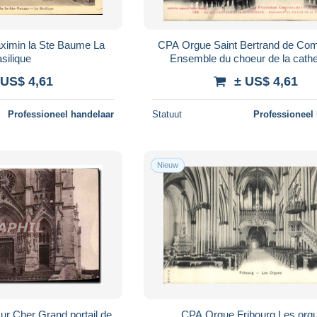
ximin la Ste Baume La
CPA Orgue Saint Bertrand de Co
silique
Ensemble du choeur de la cathe
 US$ 4,61
± US$ 4,61
Professioneel handelaar
Statuut
Professioneel
Nieuw
r Cher Grand portail de
CPA Orgue Fribourg Les org