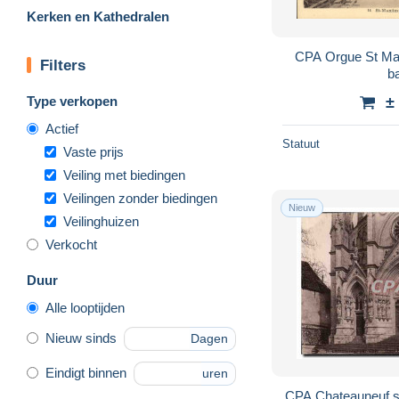
Kerken en Kathedralen
CPA Orgue St Ma
Filters
ba
Type verkopen
±
Actief
Statuut
Vaste prijs
Veiling met biedingen
Veilingen zonder biedingen
Nieuw
Veilinghuizen
Verkocht
Duur
Alle looptijden
Nieuw sinds
Dagen
Eindigt binnen
uren
CPA Chateauneuf su