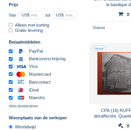
Prijs
la basilique
±
Van
US$
tot
US$
Alleen met korting
Statuut
Gratis levering
Betaalmiddelen
Nieuw
PayPal
Bankoverschrijving
Visa
Mastercard
Bancontact
iDeal
Maestro
Alles deselecteren
CPA (16) RUFF
désaffect
Woonplaats van de verkoper
±
Wereldwijd