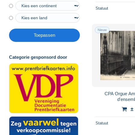
Statuut
Nieuw
Toepassen
Categorie gesponsord door
CPA Orgue Ami
d'ensemb
±
Statuut