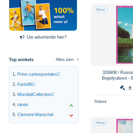
Nieuw
Uw advertentie hier?
Top winkels
Alles zien
326808 / Russ
Prins-cartespostales
Bogolyubovo - Building C
Intercession on Ner
Karto86
±
MondialCollection
Statuut
ranas
Clement-Marechal
Nieuw