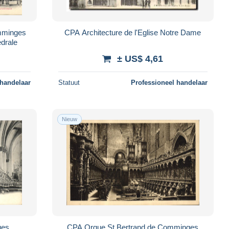
mminges
CPA Architecture de l'Eglise Notre Dame
drale
± US$ 4,61
 handelaar
Statuut
Professioneel handelaar
Nieuw
ues
CPA Orgue St Bertrand de Comminges