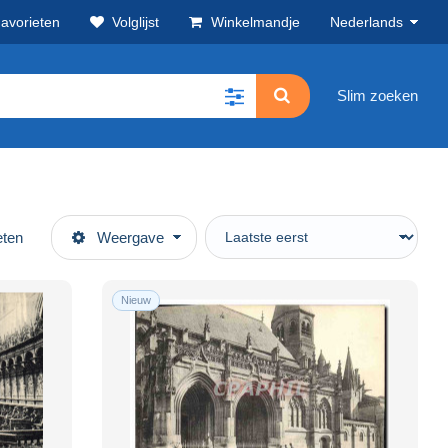
avorieten
Volglijst
Winkelmandje
Nederlands
Slim zoeken
eten
Weergave
Nieuw