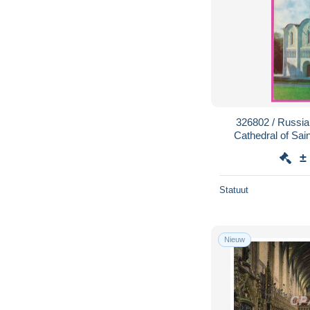
326802 / Russi
Cathedral of Sain
Construction p
±
Statuut
Nieuw