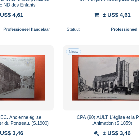
 de ND des Enfants
 US$ 4,61
± US$ 4,61
Professioneel handelaar
Statuut
Professioneel
Nieuw
EC. Ancienne église
CPA (80) AULT. L'église et la Place
ée. Quartier du Pontreau. (S.1900)
.Animation (S.1859)
 US$ 3,46
± US$ 3,46