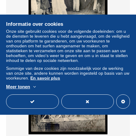
Informatie over cookies
Onze site gebruikt cookies voor de volgende doeleinden: om u
de diensten te leveren die u hebt aangevraagd, om de veiligheid
GUINEE - LE ROI ALPHA-YAYA ET SA SUITE
van ons platform te garanderen, om uw voorkeuren te
± US$ 19,42
onthouden om het surfen aangenamer te maken, om
statistieken te verzamelen om onze site aan te passen aan uw
behoeften, om video's weer te geven en om u in staat te stellen
Statuut
Professioneel handelaar
inhoud te delen op sociale netwerken.
Sommige van deze cookies zijn noodzakelijk voor de werking
van onze site, andere kunnen worden ingesteld op basis van uw
voorkeuren.
En savoir plus
Meer tonen