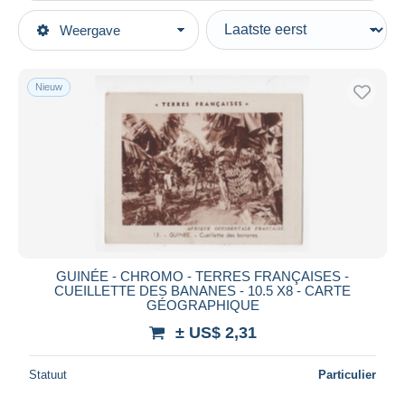
Type verkopen
Weergave
Topcategorieën
Actief
Postkaarten
Vaste prijs
Afrika
Nieuw
Veiling met biedingen
Guinee
Veilingen zonder biedingen
Veilinghuizen
Verkocht
Duur
Alle looptijden
Nieuw sinds
Dagen
GUINÉE - CHROMO - TERRES FRANÇAISES -
CUEILLETTE DES BANANES - 10.5 X8 - CARTE
Eindigt binnen
uren
GÉOGRAPHIQUE
± US$ 2,31
Prijs
Van
US$
tot
US$
Statuut
Particulier
Alleen met korting