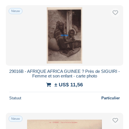
Gratis levering
Nieuw
Betaalmiddelen
PayPal
Bankoverschrijving
Visa
Mastercard
Bancontact
iDeal
29016B - AFRIQUE AFRICA GUINEE ? Près de SIGUIRI -
Maestro
Femme et son enfant - carte photo
Alles deselecteren
± US$ 11,56
Woonplaats van de verkoper
Statuut
Particulier
Wereldwijd
Nieuw