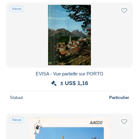
Alleen met korting
Nieuw
Gratis levering
Betaalmiddelen
PayPal
Bankoverschrijving
Visa
Mastercard
Bancontact
EVISA - Vue partielle sur PORTO
iDeal
± US$ 1,16
Maestro
Alles deselecteren
Statuut
Particulier
Woonplaats van de verkoper
Wereldwijd
Nieuw