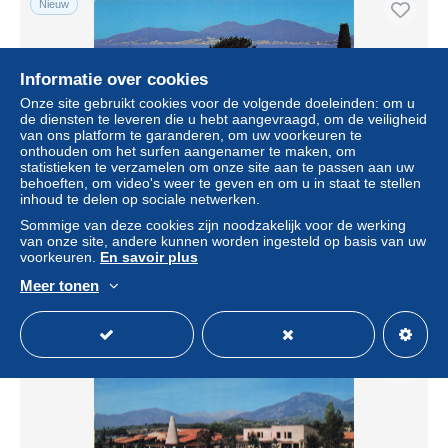
Nieuw
Informatie over cookies
Onze site gebruikt cookies voor de volgende doeleinden: om u
de diensten te leveren die u hebt aangevraagd, om de veiligheid
van ons platform te garanderen, om uw voorkeuren te
onthouden om het surfen aangenamer te maken, om
statistieken te verzamelen om onze site aan te passen aan uw
behoeften, om video's weer te geven en om u in staat te stellen
inhoud te delen op sociale netwerken.
2A PORTICCIO MARINA VIVA
Sommige van deze cookies zijn noodzakelijk voor de werking
van onze site, andere kunnen worden ingesteld op basis van uw
± US$ 6,82
voorkeuren.
En savoir plus
Meer tonen
Statuut
Professioneel handelaar
Nieuw