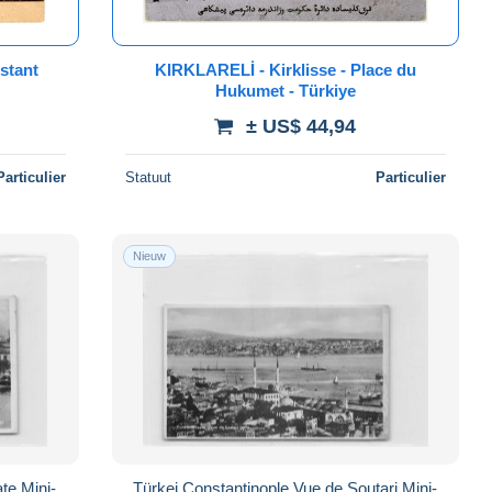
KIRKLARELİ - Kirklisse - Place du
Hukumet - Türkiye
± US$ 44,94
Particulier
Statuut
Particulier
Nieuw
te Mini-
Türkei Constantinople Vue de Soutari Mini-