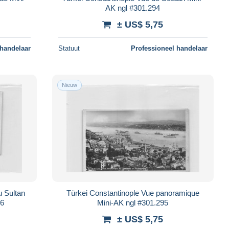
AK ngl #301.294
± US$ 5,75
 handelaar
Statuut
Professioneel handelaar
Nieuw
u Sultan
Türkei Constantinople Vue panoramique
86
Mini-AK ngl #301.295
± US$ 5,75