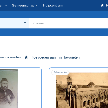
en
Gemeenschap
Hulpcentrum
F
tems gevonden
Toevoegen aan mijn favorieten
Advertentie