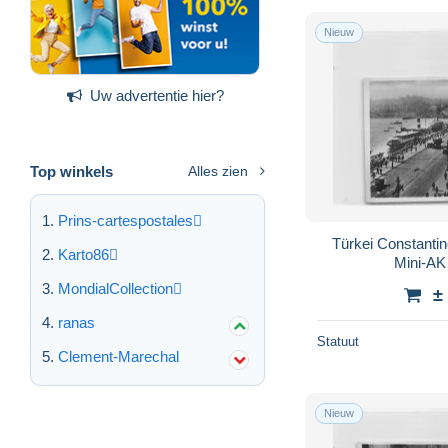
Nieuw
Uw advertentie hier?
Top winkels
Alles zien
Prins-cartespostales
Türkei Constantin
Karto86
Mini-AK
MondialCollection
±
ranas
Statuut
Clement-Marechal
Nieuw