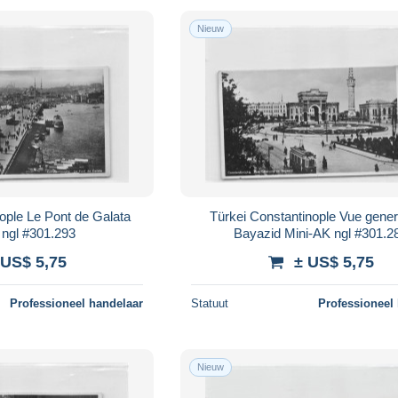
Nieuw
ople Le Pont de Galata
Türkei Constantinople Vue gener
 ngl #301.293
Bayazid Mini-AK ngl #301.2
 US$ 5,75
± US$ 5,75
Professioneel handelaar
Statuut
Professioneel
Nieuw