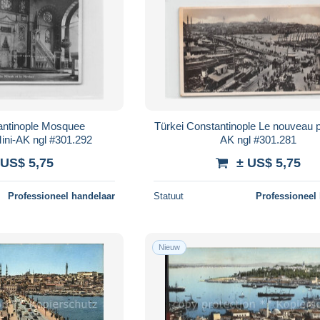
antinople Mosquee
Türkei Constantinople Le nouveau p
ini-AK ngl #301.292
AK ngl #301.281
 US$ 5,75
± US$ 5,75
Professioneel handelaar
Statuut
Professioneel
Nieuw