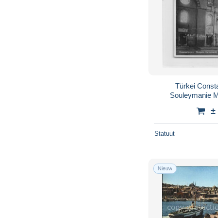
Türkei Const
Souleymanie M
±
Statuut
Nieuw