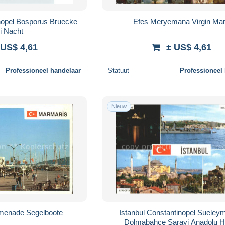
inopel Bosporus Bruecke
Efes Meryemana Virgin Ma
i Nacht
 US$ 4,61
± US$ 4,61
Professioneel handelaar
Statuut
Professioneel
Nieuw
menade Segelboote
Istanbul Constantinopel Sueley
Dolmabahce Sarayi Anadolu Hi