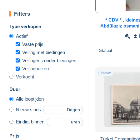
Filters
* CDV * , kleine
Abdülaziz osmanisches R
Type verkopen
, Türkei, TURQ
± 
Actief
Vaste prijs
Statuut
Veiling met biedingen
Veilingen zonder biedingen
Veilinghuizen
Nieuw
Verkocht
Duur
Alle looptijden
Nieuw sinds
Dagen
Eindigt binnen
uren
Prijs
Türkei Constantinop