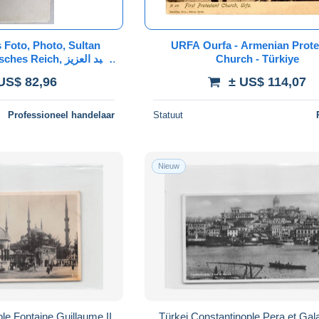
s Foto, Photo, Sultan
URFA Ourfa - Armenian Protestant
eich, عبد العزيز;
Church - Türkiye
UIE, EMPIRE OTTOMAN
US$ 82,96
± US$ 114,07
Professioneel handelaar
Statuut
Nieuw
le Fontaine Guillaume II
Türkei Constantinople Pera et Gala