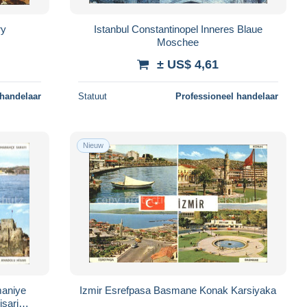
ry
Istanbul Constantinopel Inneres Blaue
Moschee
± US$ 4,61
 handelaar
Statuut
Professioneel handelaar
Nieuw
maniye
Izmir Esrefpasa Basmane Konak Karsiyaka
sari