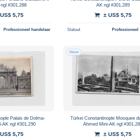
 ngl #301.288
AK ngl #301.289
 US$ 5,75
± US$ 5,75
Professioneel handelaar
Statuut
Professioneel
Nieuw
nople Palais de Dolma-
Türkei Constantinople Mosquee d
i-AK ngl #301.290
Ahmed Mini-AK ngl #301.2
 US$ 5,75
± US$ 5,75