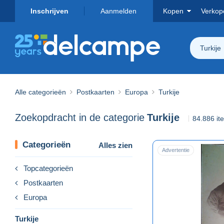
Inschrijven
Aanmelden
Kopen
Verkop
Turkije
Alle categorieën
Postkaarten
Europa
Turkije
Zoekopdracht in de categorie
Turkije
84.886 i
Categorieën
Alles zien
Advertentie
Topcategorieën
Postkaarten
Europa
Turkije