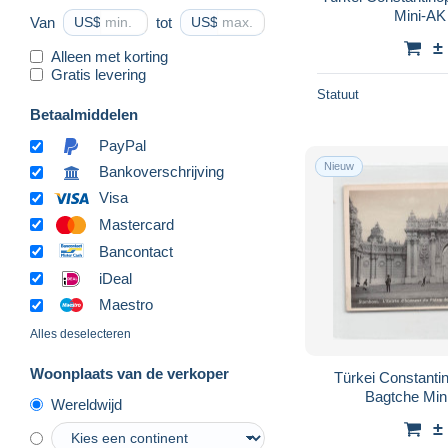
Mini-AK
Van
US$
tot
US$
±
Alleen met korting
Gratis levering
Statuut
Betaalmiddelen
PayPal
Nieuw
Bankoverschrijving
Visa
Mastercard
Bancontact
iDeal
Maestro
Alles deselecteren
Woonplaats van de verkoper
Türkei Constanti
Bagtche Min
Wereldwijd
±