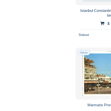
Istanbul Constant
be
±
Statuut
Nieuw
Marmaris Pro