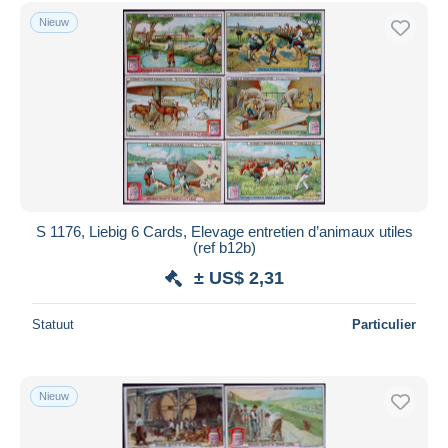
Gratis levering
Nieuw
Betaalmiddelen
PayPal
Bankoverschrijving
Visa
Mastercard
Bancontact
iDeal
S 1176, Liebig 6 Cards, Elevage entretien d’animaux utiles
(ref b12b)
Maestro
± US$ 2,31
Alles deselecteren
Woonplaats van de verkoper
Statuut
Particulier
Wereldwijd
Nieuw