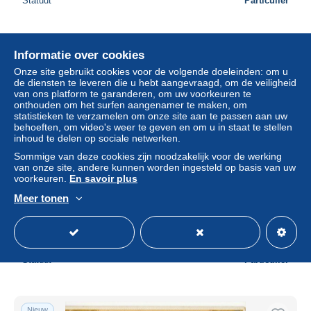
Statuut
Particulier
Nieuw
Informatie over cookies
Onze site gebruikt cookies voor de volgende doeleinden: om u
de diensten te leveren die u hebt aangevraagd, om de veiligheid
van ons platform te garanderen, om uw voorkeuren te
onthouden om het surfen aangenamer te maken, om
statistieken te verzamelen om onze site aan te passen aan uw
behoeften, om video's weer te geven en om u in staat te stellen
inhoud te delen op sociale netwerken.
Sommige van deze cookies zijn noodzakelijk voor de werking
van onze site, andere kunnen worden ingesteld op basis van uw
voorkeuren.
En savoir plus
Chromo didactique LIEBIG. - Série AU PAYS DU
Meer tonen
CHAMPAGNE. Pressurage des Raisins
± US$ 6,36
Statuut
Particulier
Nieuw