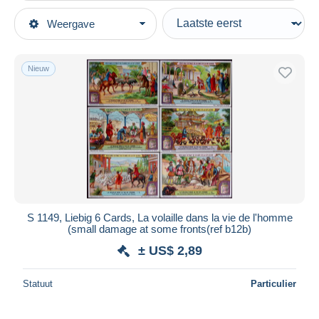
Type verkopen
Weergave
Topcategorieën
Actief
Oude Documenten
Vaste prijs
Chromo's & afbeeldingen
Nieuw
Veiling met biedingen
Chromo
Veilingen zonder biedingen
Veilinghuizen
Liebig
Verkocht
Duur
Alle looptijden
Nieuw sinds
Dagen
S 1149, Liebig 6 Cards, La volaille dans la vie de l'homme
(small damage at some fronts(ref b12b)
Eindigt binnen
uren
± US$ 2,89
Prijs
Statuut
Particulier
Van
US$
tot
US$
Alleen met korting