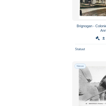
Brignogan - Coloni
Ann
±
Statuut
Nieuw