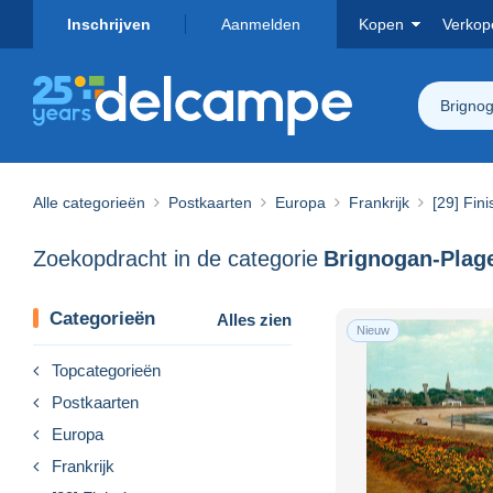
Inschrijven
Aanmelden
Kopen
Verkop
Brigno
Alle categorieën
Postkaarten
Europa
Frankrijk
[29] Fini
Zoekopdracht in de categorie
Brignogan-Plag
Categorieën
Alles zien
Nieuw
Topcategorieën
Postkaarten
Europa
Frankrijk