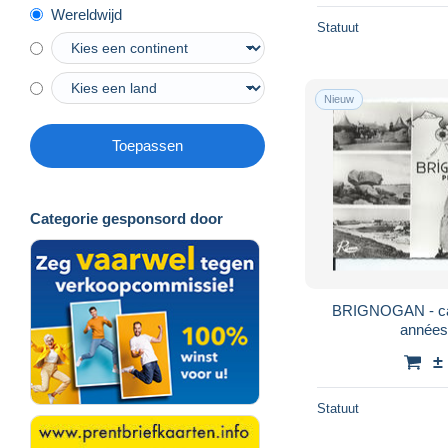
Wereldwijd
Statuut
Nieuw
Toepassen
Categorie gesponsord door
BRIGNOGAN - car
années
±
Statuut