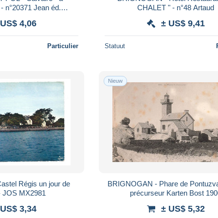
n°20371 Jean éd.
CHALET " - n°48 Artaud
ALCOLOR
 US$ 4,06
± US$ 9,41
Particulier
Statuut
Nieuw
tel Régis un jour de
BRIGNOGAN - Phare de Pontuzval
- JOS MX2981
précurseur Karten Bost 19
 US$ 3,34
± US$ 5,32