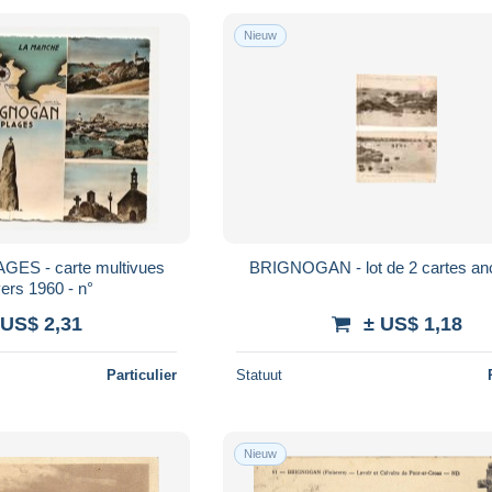
Nieuw
S - carte multivues
BRIGNOGAN - lot de 2 cartes an
rs 1960 - n°
 US$ 2,31
± US$ 1,18
Particulier
Statuut
Nieuw