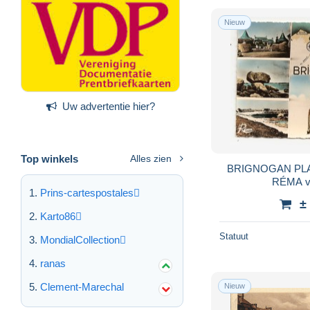
Nieuw
Uw advertentie hier?
Top winkels
Alles zien
BRIGNOGAN PLAGE
RÉMA ve
Prins-cartespostales
±
Karto86
Statuut
MondialCollection
ranas
Clement-Marechal
Nieuw