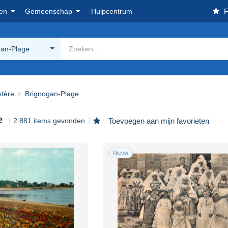
en
Gemeenschap
Hulpcentrum
F
gan-Plage
stère
Brignogan-Plage
e
2.881 items gevonden
Toevoegen aan mijn favorieten
Nieuw