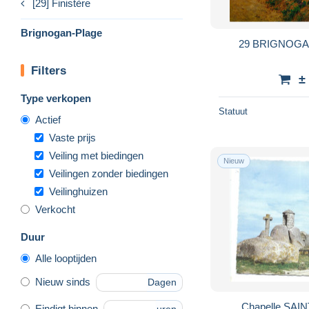
[29] Finistère
Brignogan-Plage
29 BRIGNOG
Filters
±
Type verkopen
Statuut
Actief
Vaste prijs
Veiling met biedingen
Nieuw
Veilingen zonder biedingen
Veilinghuizen
Verkocht
Duur
Alle looptijden
Nieuw sinds
Dagen
Chapelle SAINT
Eindigt binnen