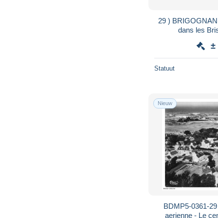
29 ) BRIGOGNAN - Le Guetteur d'Epaves
dans les Bri
±
Statuut
Nieuw
BDMP5-0361-29
aerienne - Le cen