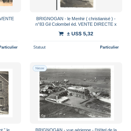
 VENTE
BRIGNOGAN - le Menhir ( christianisé ) -
n°83 Gil Colombel éd. VENTE DIRECTE x
± US$ 5,32
Particulier
Statuut
Particulier
Nieuw
 " le
BRIGNOGAN - vue aérienne - l'Hôtel de la