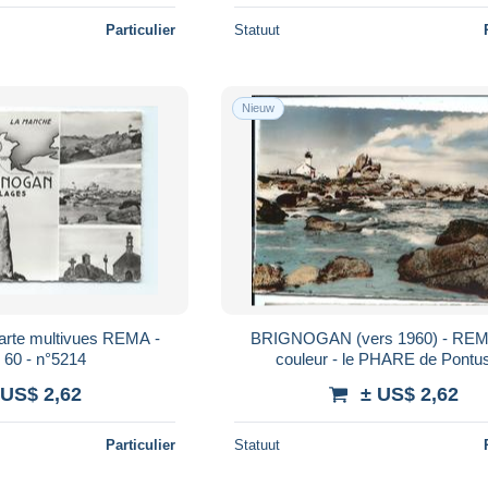
Particulier
Statuut
Nieuw
te multivues REMA -
BRIGNOGAN (vers 1960) - REM
 60 - n°5214
couleur - le PHARE de Pontu
 US$ 2,62
± US$ 2,62
Particulier
Statuut