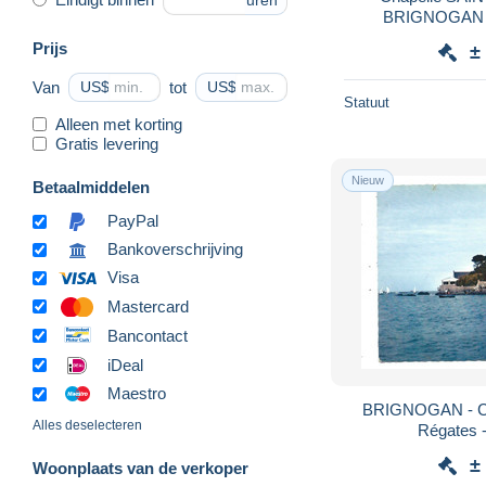
uren
BRIGNOGAN - 
IT
Prijs
±
Van
US$
tot
US$
Statuut
Alleen met korting
Gratis levering
Nieuw
Betaalmiddelen
PayPal
Bankoverschrijving
Visa
Mastercard
Bancontact
iDeal
Maestro
BRIGNOGAN - Cas
Alles deselecteren
Régates 
±
Woonplaats van de verkoper