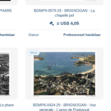
 PHARE
BDMP9-0579-29 - BRIGNOGAN - La
chapelle pol
± US$ 4,05
 handelaar
Statuut
Professioneel handelaar
Nieuw
Le phare
BDMP6-0424-29 - BRIGNOGAN - Vue
generale - L'anse de Pontusval