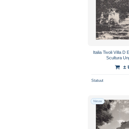
Italia Tivoli Villa D
Scultura U
± 
Statuut
Nieuw