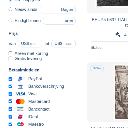
Nieuw sinds
Dagen
BEUP5-0337-ITALIE -
Eindigt binnen
uren
r
Prijs
±
Van
US$
tot
US$
Statuut
Alleen met korting
Gratis levering
Nieuw
Betaalmiddelen
PayPal
Bankoverschrijving
Visa
Mastercard
Bancontact
iDeal
Maestro