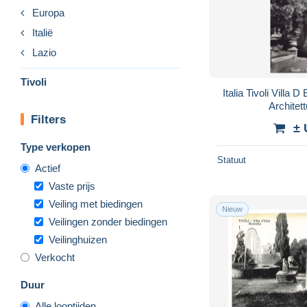
Europa
Italië
Lazio
Tivoli
Italia Tivoli Villa 
Archite
Filters
± 
Type verkopen
Statuut
Actief
Vaste prijs
Veiling met biedingen
Nieuw
Veilingen zonder biedingen
Veilinghuizen
Verkocht
Duur
Alle looptijden