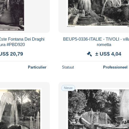
D Este Fontana Dei Draghi
BEUP5-0336-ITALIE - TIVOLI - villa
ttura #PBD920
rometta
US$ 20,79
± US$ 4,04
Particulier
Statuut
Professioneel
Nieuw