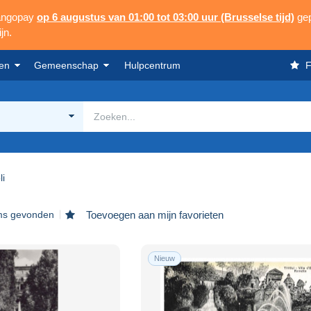
Mangopay
op 6 augustus van 01:00 tot 03:00 uur (Brusselse tijd)
gep
jn.
en
Gemeenschap
Hulpcentrum
F
li
ems gevonden
Toevoegen aan mijn favorieten
Nieuw