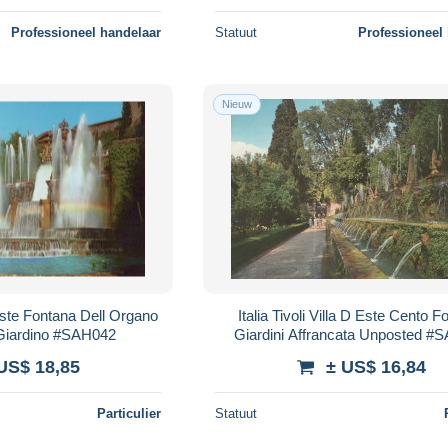
Professioneel handelaar
Statuut
Professioneel
Nieuw
D Este Fontana Dell Organo
Italia Tivoli Villa D Este Cento F
 Giardino #SAH042
Giardini Affrancata Unposted #
US$ 18,85
± US$ 16,84
Particulier
Statuut