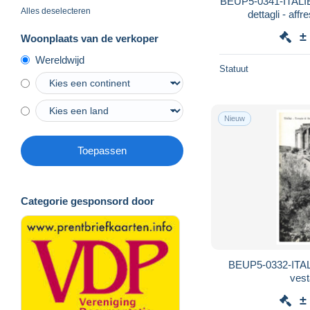
BEUP5-0341-ITALIE 
Alles deselecteren
dettagli - affr
±
Woonplaats van de verkoper
Wereldwijd
Statuut
Nieuw
Toepassen
Categorie gesponsord door
BEUP5-0332-ITALI
vest
±