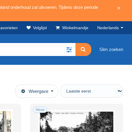
land onderhoud zal uitvoeren. Tijdens deze periode
×
avorieten
Volglijst
Winkelmandje
Nederlands
Slim zoeken
Weergave
Nieuw