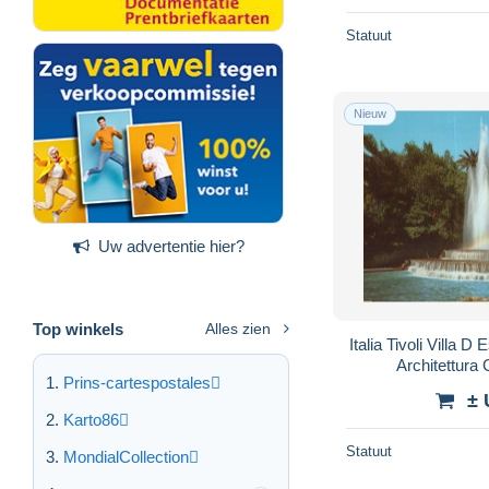
Statuut
Nieuw
Uw advertentie hier?
Top winkels
Alles zien
Italia Tivoli Villa 
Architettura
Prins-cartespostales
± 
Karto86
Statuut
MondialCollection