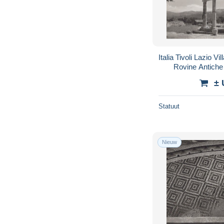
Italia Tivoli Lazio V
Rovine Antich
± 
Statuut
Nieuw