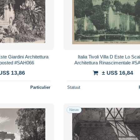
 Este Giardini Architettura
Italia Tivoli Villa D Este Lo Sc
nposted #SAH066
Architettura Rinascimentale #
US$ 13,86
± US$ 16,84
Particulier
Statuut
Nieuw