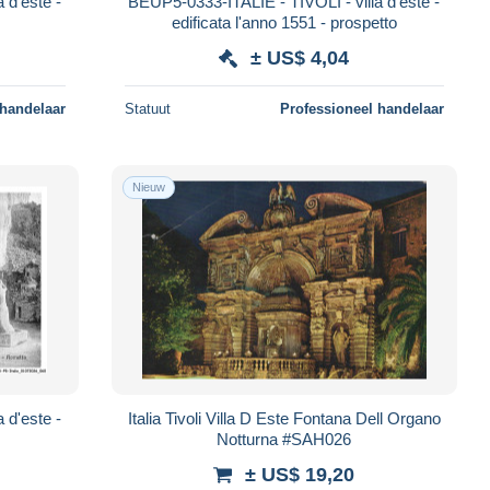
 d'este -
BEUP5-0333-ITALIE - TIVOLI - villa d'este -
edificata l'anno 1551 - prospetto
± US$ 4,04
 handelaar
Statuut
Professioneel handelaar
Nieuw
 d'este -
Italia Tivoli Villa D Este Fontana Dell Organo
Notturna #SAH026
± US$ 19,20