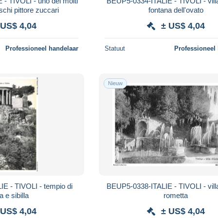
- TIVOLI - uno dei molti
BEUP5-0334-ITALIE - TIVOLI - villa
eschi pittore zuccari
fontana dell'ovato
 US$ 4,04
± US$ 4,04
Professioneel handelaar
Statuut
Professioneel
Nieuw
E - TIVOLI - tempio di
BEUP5-0338-ITALIE - TIVOLI - villa
a e sibilla
rometta
 US$ 4,04
± US$ 4,04