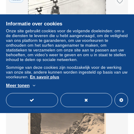
Informatie over cookies
Onze site gebruikt cookies voor de volgende doeleinden: om u
de diensten te leveren die u hebt aangevraagd, om de veiligheid
van ons platform te garanderen, om uw voorkeuren te
onthouden om het surfen aangenamer te maken, om
statistieken te verzamelen om onze site aan te passen aan uw
behoeften, om video's weer te geven en om u in staat te stellen
inhoud te delen op sociale netwerken.
Bad Gastein Seilbahn
Sommige van deze cookies zijn noodzakelijk voor de werking
± US$ 4,61
van onze site, andere kunnen worden ingesteld op basis van uw
voorkeuren.
En savoir plus
Statuut
Professioneel handelaar
Meer tonen
Nieuw