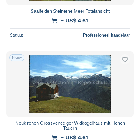
Wagrain
270
Saalfelden Steinerne Meer Totalansicht
Werfen
353
± US$ 4,61
Zell am See
8.633
Andere
1
Statuut
Professioneel handelaar
Andere & zonder classificatie
38.066
Nieuw
Neukirchen Grossvenediger Wldkogelhaus mit Hohen
Tauern
± US$ 4,61