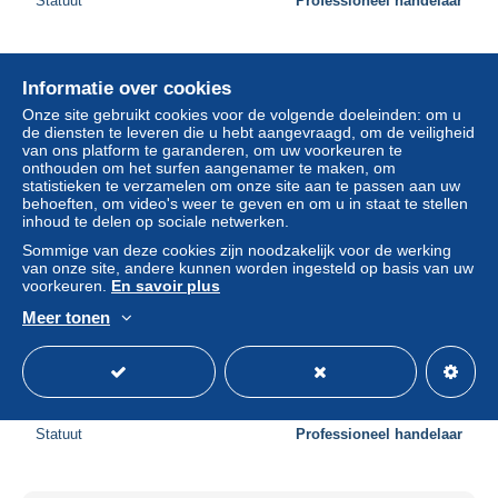
Statuut
Professioneel handelaar
Informatie over cookies
Onze site gebruikt cookies voor de volgende doeleinden: om u
de diensten te leveren die u hebt aangevraagd, om de veiligheid
van ons platform te garanderen, om uw voorkeuren te
onthouden om het surfen aangenamer te maken, om
statistieken te verzamelen om onze site aan te passen aan uw
behoeften, om video's weer te geven en om u in staat te stellen
inhoud te delen op sociale netwerken.
Sommige van deze cookies zijn noodzakelijk voor de werking
van onze site, andere kunnen worden ingesteld op basis van uw
voorkeuren.
En savoir plus
[-20%] BELGIQUE - Ruiselede - Voorgevel van het
Meer tonen
Gemeentehuis - façade - épis - Nels - De Clerck - Carte
postale ancienne
± US$ 4,62
Statuut
Professioneel handelaar