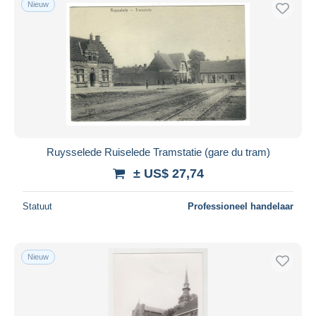
Nieuw
Gratis levering
Betaalmiddelen
PayPal
Bankoverschrijving
Visa
Mastercard
Bancontact
Ruysselede Ruiselede Tramstatie (gare du tram)
iDeal
± US$ 27,74
Maestro
Alles deselecteren
Statuut
Professioneel handelaar
Woonplaats van de verkoper
Wereldwijd
Nieuw