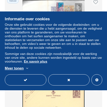
Nieuw
Informatie over cookies
Onze site gebruikt cookies voor de volgende doeleinden: om u
de diensten te leveren die u hebt aangevraagd, om de veiligheid
van ons platform te garanderen, om uw voorkeuren te
onthouden om het surfen aangenamer te maken, om
statistieken te verzamelen om onze site aan te passen aan uw
behoeften, om video's weer te geven en om u in staat te stellen
inhoud te delen op sociale netwerken.
Expres uit Gent 4
Sommige van deze cookies zijn noodzakelijk voor de werking
± US$ 0,58
van onze site, andere kunnen worden ingesteld op basis van uw
voorkeuren.
En savoir plus
Meer tonen
Statuut
Particulier
Nieuw