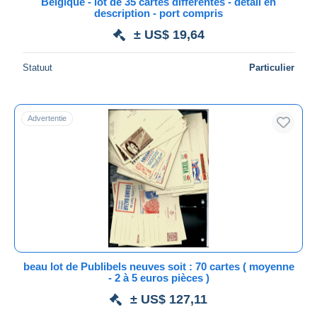
Belgique - lot de 35 cartes différentes - détail en
Varianten & curiosa
74
description - port compris
Maestro
Wikkels voor dagbladen
39
± US$ 19,64
Alles deselecteren
Andere
4
Woonplaats van de verkoper
Statuut
Particulier
Andere & zonder classificatie
1.487
Wereldwijd
Advertentie
Toepassen
beau lot de Publibels neuves soit : 70 cartes ( moyenne
- 2 à 5 euros pièces )
± US$ 127,11