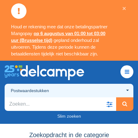
×
Houd er rekening mee dat onze betalingspartner
Mangopay
op 6 augustus van 01:00 tot 03:00
uur (Brusselse tijd)
gepland onderhoud zal
uitvoeren. Tijdens deze periode kunnen de
betaaldiensten tijdelijk niet beschikbaar zijn.
Postwaardestukken
Slim zoeken
Zoekopdracht in de categorie