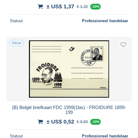
± US$ 1,37
€ 1,32
-10%
Statuut
Professioneel handelaar
Nieuw
(B) België briefkaart FDC 1999(1bis) - FROIDURE 1899-
199
± US$ 0,52
€ 0,50
-10%
Statuut
Professioneel handelaar