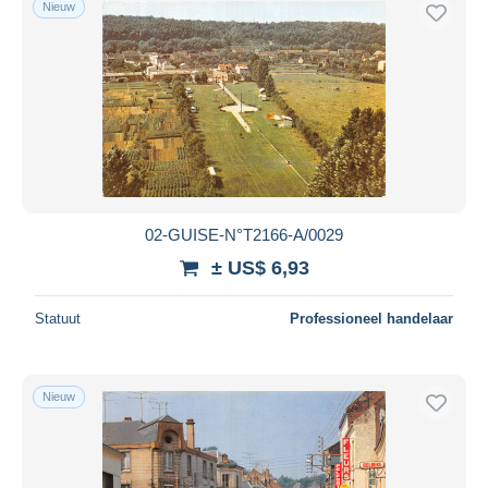
Nieuw
Gratis levering
Betaalmiddelen
PayPal
Bankoverschrijving
Visa
Mastercard
Bancontact
02-GUISE-N°T2166-A/0029
iDeal
± US$ 6,93
Maestro
Alles deselecteren
Statuut
Professioneel handelaar
Woonplaats van de verkoper
Wereldwijd
Nieuw