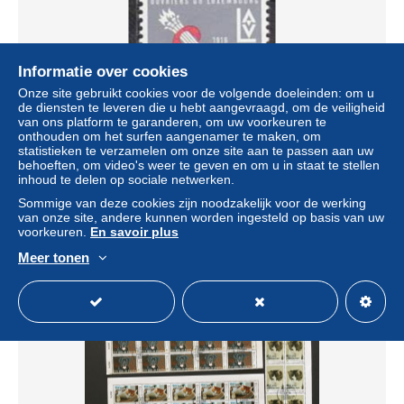
Informatie over cookies
Onze site gebruikt cookies voor de volgende doeleinden: om u
de diensten te leveren die u hebt aangevraagd, om de veiligheid
van ons platform te garanderen, om uw voorkeuren te
onthouden om het surfen aangenamer te maken, om
statistieken te verzamelen om onze site aan te passen aan uw
behoeften, om video's weer te geven en om u in staat te stellen
Q3244 - LUXEMBOURG Yv N°678 ** travail
inhoud te delen op sociale netwerken.
± US$ 0,06
Sommige van deze cookies zijn noodzakelijk voor de werking
van onze site, andere kunnen worden ingesteld op basis van uw
voorkeuren.
En savoir plus
Statuut
Particulier
Meer tonen
Nieuw