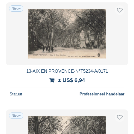
Alleen met korting
Nieuw
Gratis levering
Betaalmiddelen
PayPal
Bankoverschrijving
Visa
Mastercard
Bancontact
13-AIX EN PROVENCE-N°T5234-A/0171
iDeal
± US$ 6,94
Maestro
Alles deselecteren
Statuut
Professioneel handelaar
Woonplaats van de verkoper
Wereldwijd
Nieuw