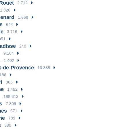
-Rouet
2.712
11.320
renard
1.668
s
644
le
3.716
051
ladisse
240
9.164
c
1.402
x-de-Provence
13.388
188
t
305
ne
1.452
188.613
s
7.809
ues
671
ne
789
s
380