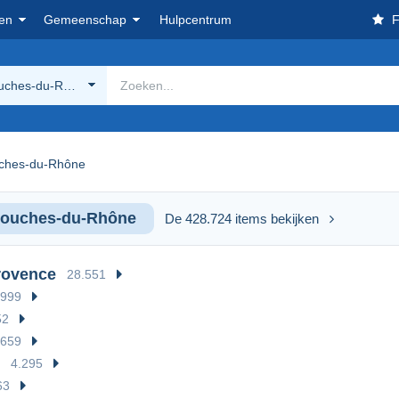
en
Gemeenschap
Hulpcentrum
F
ouches-du-Rhône
uches-du-Rhône
Bouches-du-Rhône
De 428.724 items bekijken
rovence
28.551
999
52
.659
4.295
63