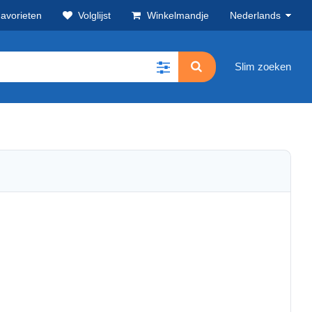
avorieten
Volglijst
Winkelmandje
Nederlands
Slim zoeken