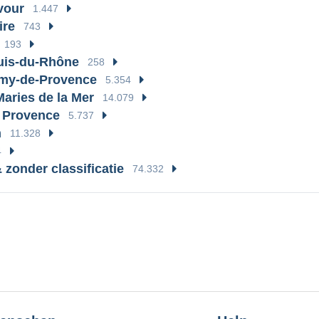
vour
1.447
ire
743
193
uis-du-Rhône
258
emy-de-Provence
5.354
Maries de la Mer
14.079
 Provence
5.737
n
11.328
4
 zonder classificatie
74.332