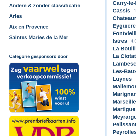
Carry-le
Andere & zonder classificatie
Cassis
Arles
Chateau
Eyguiere
Aix en Provence
Fontvieil
Saintes Maries de la Mer
Istres
4.
La Bouil
La Ciotat
Categorie gesponsord door
Lambes
Les-Bau
Luynes
Mallemor
Marigna
Marseille
Martigue
Meyrarg
Pelissan
Peyrolle