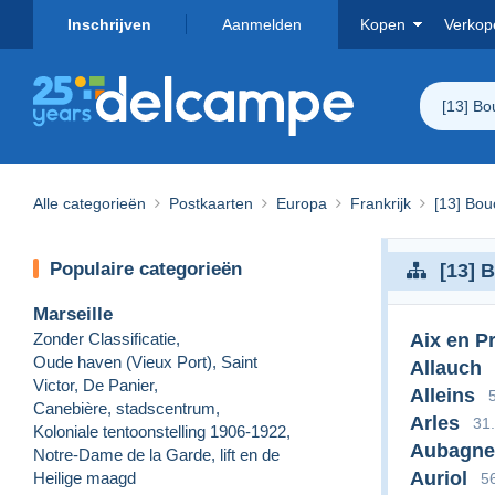
Inschrijven
Aanmelden
Kopen
Verkop
[13] B
Alle categorieën
Postkaarten
Europa
Frankrijk
[13] Bo
Populaire categorieën
[13] 
Marseille
Zonder Classificatie
,
Aix en P
Oude haven (Vieux Port), Saint
Allauch
Victor, De Panier
,
Alleins
Canebière, stadscentrum
,
Arles
31
Koloniale tentoonstelling 1906-1922
,
Aubagne
Notre-Dame de la Garde, lift en de
Auriol
Heilige maagd
5