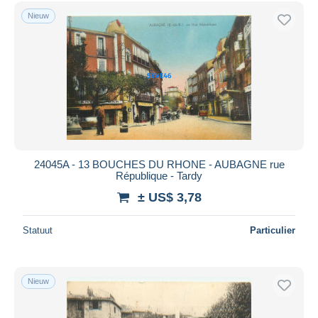
Gratis levering
Nieuw
Betaalmiddelen
PayPal
Bankoverschrijving
Visa
Mastercard
Bancontact
iDeal
24045A - 13 BOUCHES DU RHONE - AUBAGNE rue
République - Tardy
Maestro
± US$ 3,78
Alles deselecteren
Woonplaats van de verkoper
Statuut
Particulier
Wereldwijd
Nieuw