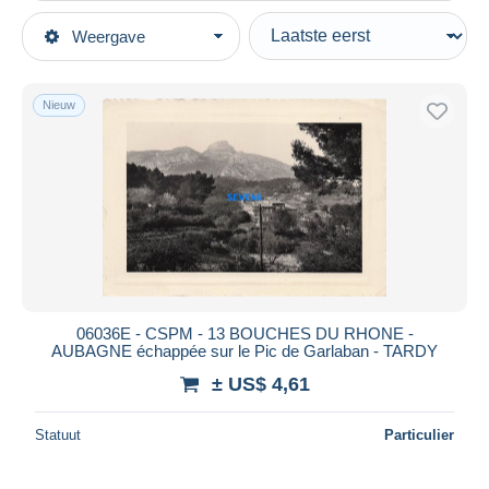
Type verkopen
Weergave
Topcategorieën
Actief
Postkaarten
Vaste prijs
Europa
Nieuw
Veiling met biedingen
Frankrijk
Veilingen zonder biedingen
[13] Bouches-du-Rhône
Veilinghuizen
Verkocht
Aubagne
Duur
Alle looptijden
Nieuw sinds
Dagen
06036E - CSPM - 13 BOUCHES DU RHONE -
AUBAGNE échappée sur le Pic de Garlaban - TARDY
Eindigt binnen
uren
± US$ 4,61
Prijs
Statuut
Particulier
Van
US$
tot
US$
Alleen met korting