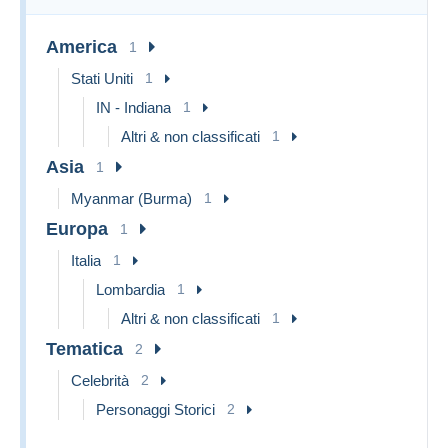
going through my collections to find what's exciting to offer.
America
1
Feel free to browse what you can get from me at this time.
Stati Uniti
1
Welcome!
IN - Indiana
1
Altri & non classificati
1
Asia
1
Myanmar (Burma)
1
Europa
1
Italia
1
Lombardia
1
Altri & non classificati
1
Tematica
2
Celebrità
2
Personaggi Storici
2