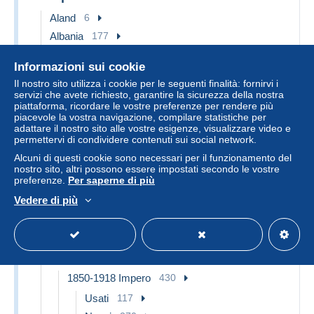
Aland
6
Albania
177
Andorra
21
Informazioni sui cookie
Andorra Francese
19
Il nostro sito utilizza i cookie per le seguenti finalità: fornirvi i
servizi che avete richiesto, garantire la sicurezza della nostra
1931-1939
7
piattaforma, ricordare le vostre preferenze per rendere più
Nuovi
7
piacevole la vostra navigazione, compilare statistiche per
adattare il nostro sito alle vostre esigenze, visualizzare video e
1940-1959
11
permettervi di condividere contenuti sui social network.
Nuovi
11
Alcuni di questi cookie sono necessari per il funzionamento del
nostro sito, altri possono essere impostati secondo le vostre
1960-1979
1
preferenze.
Per saperne di più
Nuovi
1
Vedere di più
Andorra Spagnola
2
Nuovi
2
Austria
789
1850-1918 Impero
430
Usati
117