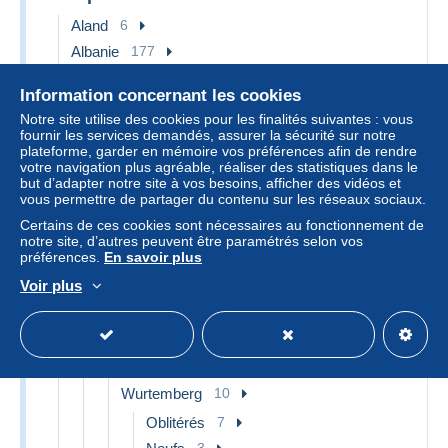
Aland
6
Albanie
177
Allemagne
1 513
Information concernant les cookies
Anciens Etats
32
Notre site utilise des cookies pour les finalités suivantes : vous
fournir les services demandés, assurer la sécurité sur notre
Bade
3
plateforme, garder en mémoire vos préférences afin de rendre
Oblitérés
3
votre navigation plus agréable, réaliser des statistiques dans le
but d’adapter notre site à vos besoins, afficher des vidéos et
Bavière
14
vous permettre de partager du contenu sur les réseaux sociaux.
Oblitérés
9
Certains de ces cookies sont nécessaires au fonctionnement de
notre site, d’autres peuvent être paramétrés selon vos
Neufs
5
préférences.
En savoir plus
Conf. de l' All. du Nord
1
Voir plus
Oblitérés
1
Tour Et Taxis
3
Oblitérés
3
Wurtemberg
10
Oblitérés
7