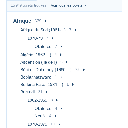
15 949 objets trouvés
Voir tous les objets
Afrique
679
Afrique du Sud (1961-...)
7
1970-79
7
Oblitérés
7
Algérie (1962-...)
4
Ascension (Ile de l')
5
Bénin – Dahomey (1960-...)
72
Bophuthatswana
1
Burkina Faso (1984-...)
1
Burundi
21
1962-1969
8
Oblitérés
4
Neufs
4
1970-1979
10