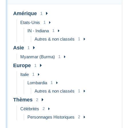
going through my collections to find what's exciting to offer.
Amérique
1
Feel free to browse what you can get from me at this time.
Etats-Unis
1
Welcome!
IN - Indiana
1
Autres & non classés
1
Asie
1
Myanmar (Burma)
1
Europe
1
Italie
1
Lombardia
1
Autres & non classés
1
Thèmes
2
Célébrités
2
Personnages Historiques
2