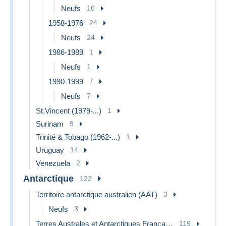
Neufs
16
1958-1976
24
Neufs
24
1986-1989
1
Neufs
1
1990-1999
7
Neufs
7
St.Vincent (1979-...)
1
Surinam
9
Trinité & Tobago (1962-...)
1
Uruguay
14
Venezuela
2
Antarctique
122
Territoire antarctique australien (AAT)
3
Neufs
3
Terres Australes et Antarctiques Françaises (TAAF)
119