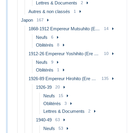
Lettres & Documents
2
Autres & non classés
1
Japon
167
1868-1912 Empereur Mutsuhito (Ere Meiji)
14
Neufs
6
Oblitérés
8
1912-26 Empereur Yoshihito (Ere Taishou)
10
Neufs
9
Oblitérés
1
1926-89 Empereur Hirohito (Ere Showa)
135
1926-39
20
Neufs
15
Oblitérés
3
Lettres & Documents
2
1940-49
63
Neufs
53