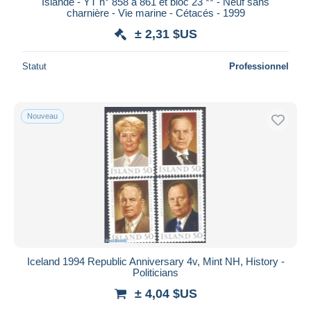
Islande - YT n° 858 à 861 et bloc 23 ** - Neuf sans
iDeal
charnière - Vie marine - Cétacés - 1999
Maestro
± 2,31 $US
Tout désélectionner
Statut
Professionnel
Résidence du vendeur
Monde entier
Nouveau
Appliquer
Iceland 1994 Republic Anniversary 4v, Mint NH, History -
Politicians
± 4,04 $US