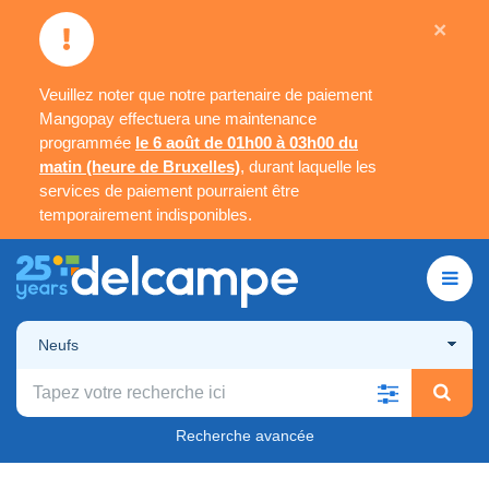
×
Veuillez noter que notre partenaire de paiement
Mangopay effectuera une maintenance
programmée
le 6 août de 01h00 à 03h00 du
matin (heure de Bruxelles)
, durant laquelle les
services de paiement pourraient être
temporairement indisponibles.
Neufs
Recherche avancée