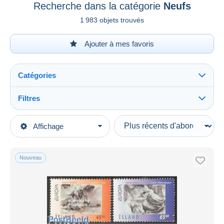
Recherche dans la catégorie
Neufs
1 983 objets trouvés
Ajouter à mes favoris
Catégories
Filtres
Tout voir
Types de vente
Affichage
Catégories principales
En cours
Timbres
Prix fixes
Europe
Nouveau
Enchères avec offres
Islande
Enchères sans offres
1944-... Republique
Maisons de vente
1990-99
Vendus
Neufs
Durée