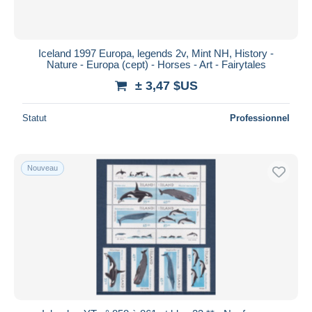
Toutes les durées
Nouveau
jours
Iceland 1997 Europa, legends 2v, Mint NH, History -
depuis
Nature - Europa (cept) - Horses - Art - Fairytales
Fermant
heures
± 3,47 $US
dans
Prix
Statut
Professionnel
De
à
$US
$US
Uniquement en réduction
Nouveau
Livraison gratuite
Méthodes de paiement
PayPal
Virement bancaire
Visa
Mastercard
Bancontact