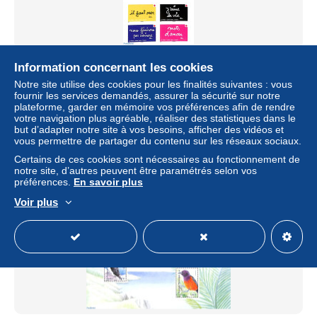
France 2021 Red cross 12v s-a in booklet, Mint NH,
Information concernant les cookies
Health - Red Cross - Stamp Booklets
Notre site utilise des cookies pour les finalités suivantes : vous
± 28,84 $US
fournir les services demandés, assurer la sécurité sur notre
plateforme, garder en mémoire vos préférences afin de rendre
votre navigation plus agréable, réaliser des statistiques dans le
Statut
Professionnel
but d’adapter notre site à vos besoins, afficher des vidéos et
vous permettre de partager du contenu sur les réseaux sociaux.
Certains de ces cookies sont nécessaires au fonctionnement de
notre site, d’autres peuvent être paramétrés selon vos
Nouveau
préférences.
En savoir plus
Voir plus