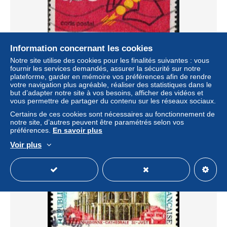
Information concernant les cookies
Notre site utilise des cookies pour les finalités suivantes : vous
France Poste Obl Yv:1720 Mi:1796 Code postal
fournir les services demandés, assurer la sécurité sur notre
(Lign.Ondulées)
plateforme, garder en mémoire vos préférences afin de rendre
± 0,09 $US
votre navigation plus agréable, réaliser des statistiques dans le
but d’adapter notre site à vos besoins, afficher des vidéos et
vous permettre de partager du contenu sur les réseaux sociaux.
Statut
Particulier
Certains de ces cookies sont nécessaires au fonctionnement de
notre site, d’autres peuvent être paramétrés selon vos
préférences.
En savoir plus
Voir plus
Nouveau