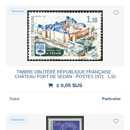
Uniquement en réduction
Livraison gratuite
Nouveau
Méthodes de paiement
PayPal
Virement bancaire
Visa
Mastercard
Bancontact
iDeal
TIMBRE OBLITÉRÉ RÉPUBLIQUE FRANÇAISE .
CHÂTEAU FORT DE SEDAN . POSTES 1971 . 1,10
Maestro
± 0,05 $US
Tout désélectionner
Résidence du vendeur
Statut
Particulier
Monde entier
Nouveau