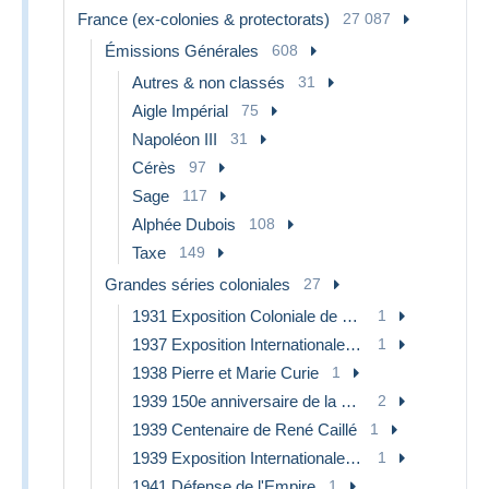
France (ex-colonies & protectorats)
27 087
Émissions Générales
608
Autres & non classés
31
Aigle Impérial
75
Napoléon III
31
Cérès
97
Sage
117
Alphée Dubois
108
Taxe
149
Grandes séries coloniales
27
1931 Exposition Coloniale de Paris
1
1937 Exposition Internationale de Paris
1
1938 Pierre et Marie Curie
1
1939 150e anniversaire de la Révolution Française
2
1939 Centenaire de René Caillé
1
1939 Exposition Internationale de New-York
1
1941 Défense de l'Empire
1