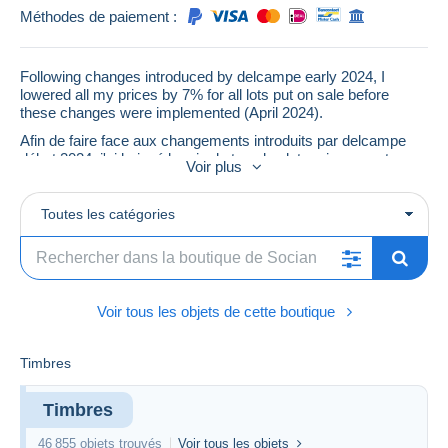
Méthodes de paiement :
Following changes introduced by delcampe early 2024, I
lowered all my prices by 7% for all lots put on sale before
these changes were implemented (April 2024).
Afin de faire face aux changements introduits par delcampe
début 2024, j'ai baissé le prix de tous les lots mis en vente
Voir plus
avant avril 2024 de 7%. Il faut encore que j'ajuste certains prix,
notamment sur les petites valeurs, mais cela va prendre un
peu de temps. Mille excuses!
Toutes les catégories
Voir tous les objets de cette boutique
Timbres
Timbres
46 855 objets trouvés
Voir tous les objets