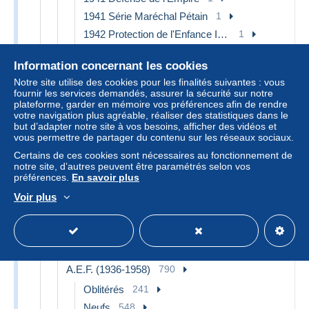
1941 Série Maréchal Pétain
1
1942 Protection de l'Enfance Indigène & Quinzaine Impériale (PEIQI)
1
1944 Entraide Française
2
Information concernant les cookies
1944 Maréchal Pétain, surchargés – Œuvres coloniales
1
Notre site utilise des cookies pour les finalités suivantes : vous
1945 Gouverneur-Général Félix Éboué
1
fournir les services demandés, assurer la sécurité sur notre
plateforme, garder en mémoire vos préférences afin de rendre
1946 Anniversaire de la Victoire
2
votre navigation plus agréable, réaliser des statistiques dans le
1946 Tchad au Rhin
2
but d’adapter notre site à vos besoins, afficher des vidéos et
vous permettre de partager du contenu sur les réseaux sociaux.
1949 75e anniversaire de l'UPU
2
Certains de ces cookies sont nécessaires au fonctionnement de
1950 Œuvres sociales de la France d'Outre-Mer
2
notre site, d’autres peuvent être paramétrés selon vos
1952 Centenaire de la Médaille Militaire
1
préférences.
En savoir plus
1954 10e Anniversaire de la Libération
1
Voir plus
1966 Lancement 1e satellite française à Hammaguir
1
1966 Satellite D1
1
1969 Avion supersonique Concorde
1
A.E.F. (1936-1958)
790
Oblitérés
241
Neufs
548