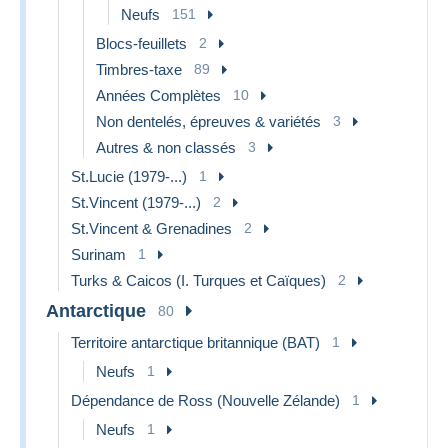
Neufs
151
Blocs-feuillets
2
Timbres-taxe
89
Années Complètes
10
Non dentelés, épreuves & variétés
3
Autres & non classés
3
St.Lucie (1979-...)
1
St.Vincent (1979-...)
2
St.Vincent & Grenadines
2
Surinam
1
Turks & Caicos (I. Turques et Caïques)
2
Antarctique
80
Territoire antarctique britannique (BAT)
1
Neufs
1
Dépendance de Ross (Nouvelle Zélande)
1
Neufs
1