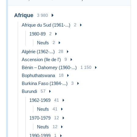
Afrique
3 980
Afrique du Sud (1961-...)
2
1980-89
2
Neufs
2
Algérie (1962-...)
28
Ascension (Ile de l')
9
Bénin – Dahomey (1960-...)
1 150
Bophuthatswana
18
Burkina Faso (1984-...)
3
Burundi
57
1962-1969
41
Neufs
41
1970-1979
12
Neufs
12
1990-1999
1