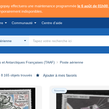
Mangopay effectuera une maintenance programmée
le 6 août de 01h00
emporairement indisponibles.
re
Communauté
Centre d'aide
érienne
s et Antarctiques Françaises (TAAF)
Poste aérienne
8 165 objets trouvés
Ajouter à mes favoris
Nouveau