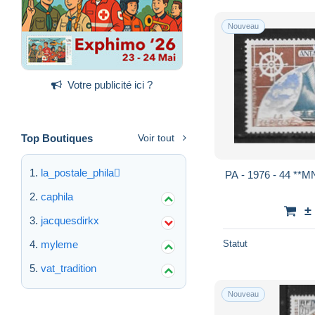
Nouveau
Votre publicité ici ?
Top Boutiques
Voir tout
la_postale_phila
PA - 1976 - 44 **M
caphila
±
jacquesdirkx
myleme
Statut
vat_tradition
Nouveau