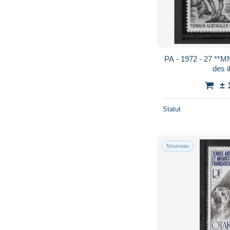
PA - 1972 - 27 **M
des i
± 
Statut
Nouveau