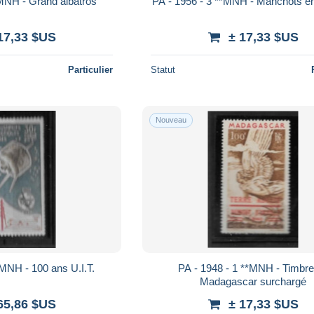
*MNH - Grand albatros
PA - 1956 - 3 **MNH - Manchots 
17,33 $US
± 17,33 $US
Particulier
Statut
Nouveau
*MNH - 100 ans U.I.T.
PA - 1948 - 1 **MNH - Timbre
Madagascar surchargé
65,86 $US
± 17,33 $US