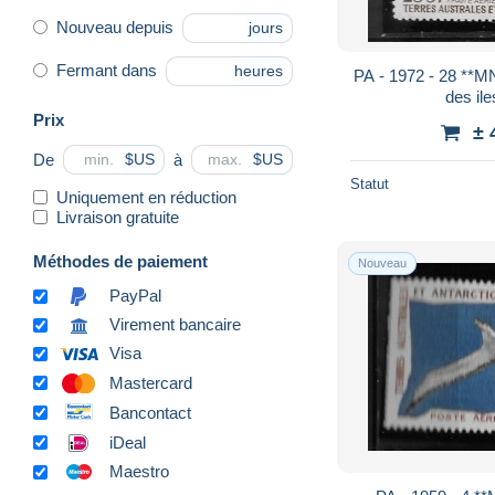
Nouveau depuis
jours
Fermant dans
heures
PA - 1972 - 28 **M
des il
Prix
± 
De
à
$US
$US
Statut
Uniquement en réduction
Livraison gratuite
Méthodes de paiement
Nouveau
PayPal
Virement bancaire
Visa
Mastercard
Bancontact
iDeal
Maestro