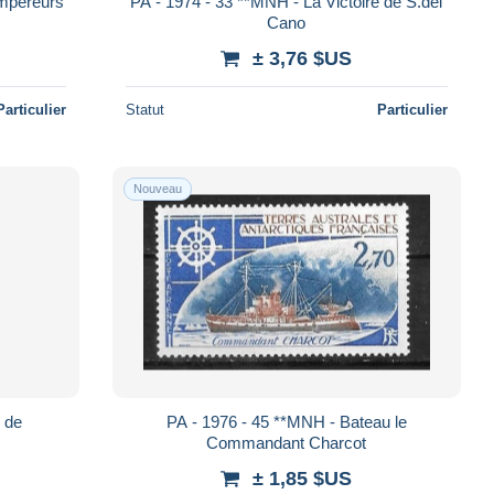
empereurs
PA - 1974 - 33 **MNH - La Victoire de S.del
Cano
± 3,76 $US
Particulier
Statut
Particulier
Nouveau
 de
PA - 1976 - 45 **MNH - Bateau le
Commandant Charcot
± 1,85 $US