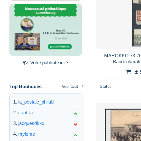
MAROKKO 73-76 VB **, 1923, 2 - 10 F
Baudenkmäler
Votre publicité ici ?
Randviererblock
± 
Top Boutiques
Voir tout
Statut
la_postale_phila
caphila
jacquesdirkx
myleme