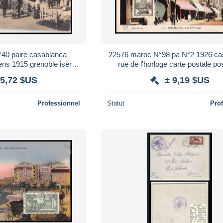
40 paire casablanca
22576 maroc N°98 pa N°2 1926 ca
ens 1915 grenoble isère
rue de l'horloge carte postale po
stale postcard
 5,72 $US
± 9,19 $US
Professionnel
Statut
Pro