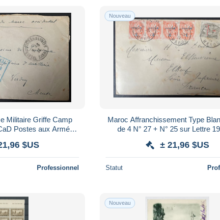
Nouveau
e Militaire Griffe Camp
Maroc Affranchissement Type Bla
e CaD Postes aux Armées
de 4 N° 27 + N° 25 sur Lettre 1
12 pour Verdun
Mogador pour la France
21,96 $US
± 21,96 $US
Professionnel
Statut
Pro
Nouveau