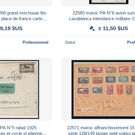
/68 grand mechouar fès
22565 maroc PA N°6 avion surv
place de france carte
casablanca intendance militaire 1
le postcard
avion lettre cover
 9,19 $US
± 11,50 $US
Professionnel
Statut
Pro
PA N°5 rabat 1925
22571 maroc affranchissement 15
s et cycle st etienne
série 128/149 tanger petit sokko 