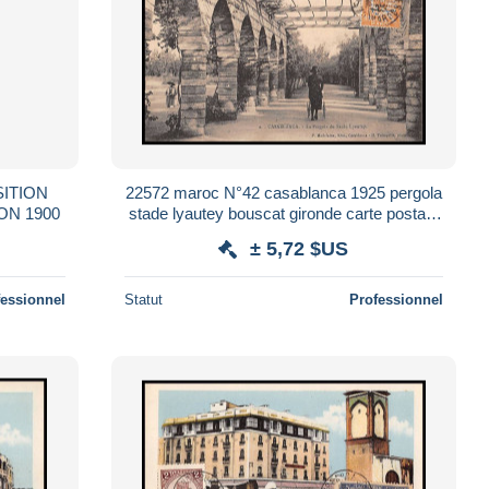
22572 maroc N°42 casablanca 1925 pergola
ON 1900
stade lyautey bouscat gironde carte postale
postcard
± 5,72 $US
fessionnel
Statut
Professionnel