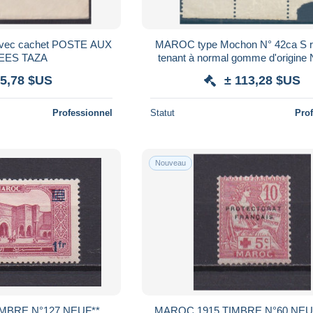
avec cachet POSTE AUX
MAROC type Mochon N° 42ca S r
EES TAZA
tenant à normal gomme d'origine
SANS CHARNIERE / MNH / Signé
 5,78 $US
± 113,28 $US
Professionnel
Statut
Pro
Nouveau
MBRE N°127 NEUF**
MAROC 1915 TIMBRE N°60 NE