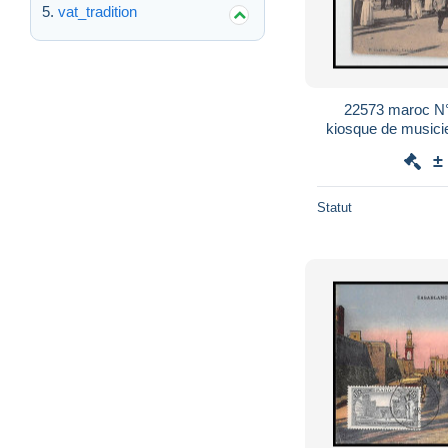
vat_tradition
22573 maroc N°
kiosque de musici
carte po
±
Statut