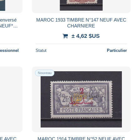
enversé
MAROC 1933 TIMBRE N°147 NEUF AVEC
 NEUF**
CHARNIERE
 Brun-CH
± 4,62 $US
fessionnel
Statut
Particulier
Nouveau
UF AVEC
MAROC 1914 TIMBRE N°52 NEUF AVEC