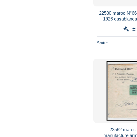
22580 maroc N°66
1926 casablanca 
posta
±
Statut
22562 maroc 
manufacture arme