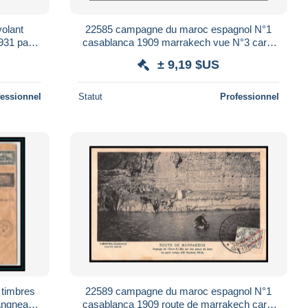
olant
22585 campagne du maroc espagnol N°1
931 par
casablanca 1909 marrakech vue N°3 carte
postale postcard
± 9,19 $US
fessionnel
Statut
Professionnel
 timbres
22589 campagne du maroc espagnol N°1
langneau
casablanca 1909 route de marrakech carte