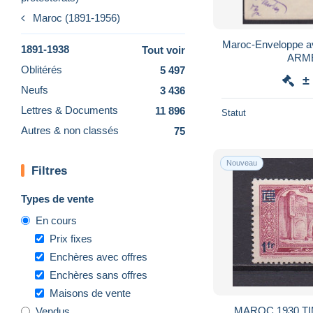
Maroc (1891-1956)
Maroc-Enveloppe 
1891-1938
Tout voir
ARM
Oblitérés
5 497
±
Neufs
3 436
Lettres & Documents
11 896
Statut
Autres & non classés
75
Nouveau
Filtres
Types de vente
En cours
Prix fixes
Enchères avec offres
Enchères sans offres
Maisons de vente
MAROC 1930 TI
Vendus