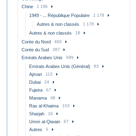
Chine
1 196
1949 - ... République Populaire
1 178
Autres & non classés
1 178
Autres & non classés
18
Corée du Nord
450
Corée du Sud
287
Emirats Arabes Unis
589
Emirats Arabes Unis (Général)
83
Ajman
113
Dubai
24
Fujeira
67
Manama
48
Ras al-Khaima
153
Sharjah
16
Umm al-Qiwain
67
Autres
5