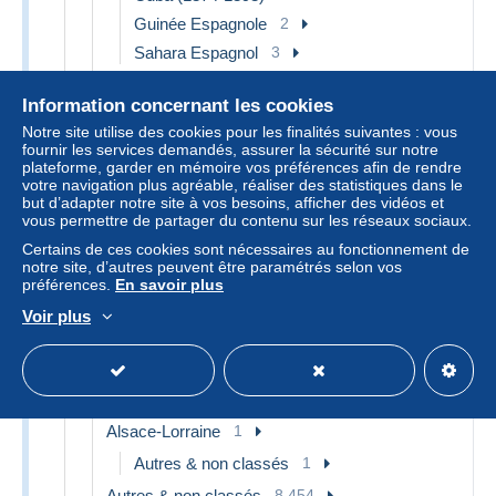
Guinée Espagnole
2
Sahara Espagnol
3
Autres & non classés
867
Information concernant les cookies
Estonie
44
Notre site utilise des cookies pour les finalités suivantes : vous
Féroé (Iles)
381
fournir les services demandés, assurer la sécurité sur notre
plateforme, garder en mémoire vos préférences afin de rendre
Finlande
469
votre navigation plus agréable, réaliser des statistiques dans le
but d’adapter notre site à vos besoins, afficher des vidéos et
Autres & non classés
469
vous permettre de partager du contenu sur les réseaux sociaux.
France
8 457
Certains de ces cookies sont nécessaires au fonctionnement de
notre site, d’autres peuvent être paramétrés selon vos
1849-1900
1
préférences.
En savoir plus
1862 Napoléon III
1
Voir plus
1945-....
1
1990-1999
1
Lettres & Documents
1
Alsace-Lorraine
1
Autres & non classés
1
Autres & non classés
8 454