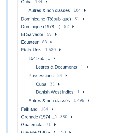
Cuba
184
Autres & non classés
184
Dominicaine (République)
51
Dominique (1978-...)
92
El Salvador
59
Equateur
83
Etats-Unis
1 530
1941-50
1
Lettres & Documents
1
Possessions
34
Cuba
33
Danish West Indies
1
Autres & non classés
1 495
Falkland
164
Grenade (1974-...)
380
Guatemala
71
Guyane (1966-...)
190