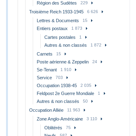
Région des Sudètes
229
Troisième Reich 1933-1945
6 626
Lettres & Documents
15
Entiers postaux
1 873
Cartes postales
1
Autres & non classés
1 872
Carnets
15
Poste aérienne & Zeppelin
24
Se-Tenant
1 910
Service
703
Occupation 1938-45
2 035
Feldpost 2e Guerre Mondiale
1
Autres & non classés
50
Occupation Alliée
11 963
Zone Anglo-Américaine
3 110
Oblitérés
75
Neufs
587