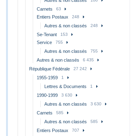
Autres & non classés
108
Carnets
63
Entiers Postaux
248
Autres & non classés
248
Se-Tenant
153
Service
755
Autres & non classés
755
Autres & non classés
6 435
République Fédérale
27 242
1955-1959
1
Lettres & Documents
1
1990-1999
3 630
Autres & non classés
3 630
Carnets
585
Autres & non classés
585
Entiers Postaux
707