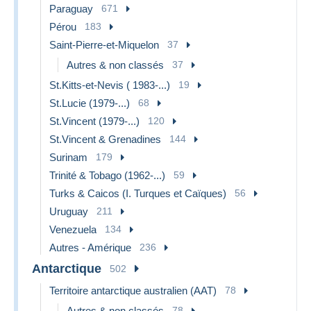
Paraguay
671
Pérou
183
Saint-Pierre-et-Miquelon
37
Autres & non classés
37
St.Kitts-et-Nevis ( 1983-...)
19
St.Lucie (1979-...)
68
St.Vincent (1979-...)
120
St.Vincent & Grenadines
144
Surinam
179
Trinité & Tobago (1962-...)
59
Turks & Caicos (I. Turques et Caïques)
56
Uruguay
211
Venezuela
134
Autres - Amérique
236
Antarctique
502
Territoire antarctique australien (AAT)
78
Autres & non classés
78