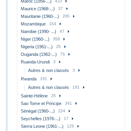
Maroc (1956-...)
423
Maurice (1968-...)
37
Mauritanie (1960-...)
205
Mozambique
154
Namibie (1990- ...)
47
Niger (1960-...)
358
Nigeria (1961-...)
25
Ouganda (1962-...)
75
Ruanda-Urundi
3
Autres & non classés
3
Rwanda
191
Autres & non classés
191
Sainte-Hélène
25
Sao Tome et Principe
341
Sénégal (1960-...)
224
Seychelles (1976-...)
17
Sierra Leone (1961-...)
129