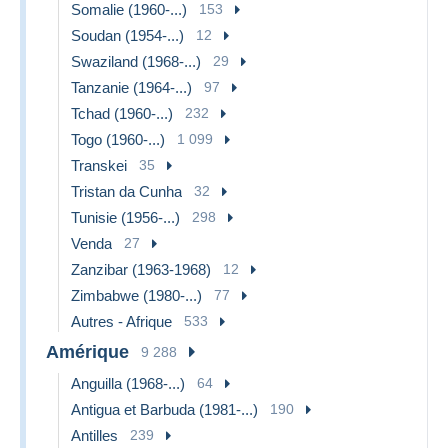
Somalie (1960-...)
153
Soudan (1954-...)
12
Swaziland (1968-...)
29
Tanzanie (1964-...)
97
Tchad (1960-...)
232
Togo (1960-...)
1 099
Transkei
35
Tristan da Cunha
32
Tunisie (1956-...)
298
Venda
27
Zanzibar (1963-1968)
12
Zimbabwe (1980-...)
77
Autres - Afrique
533
Amérique
9 288
Anguilla (1968-...)
64
Antigua et Barbuda (1981-...)
190
Antilles
239