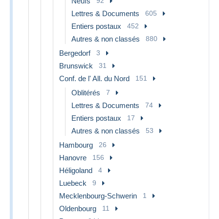
Neufs
92
Lettres & Documents
605
Entiers postaux
452
Autres & non classés
880
Bergedorf
3
Brunswick
31
Conf. de l' All. du Nord
151
Oblitérés
7
Lettres & Documents
74
Entiers postaux
17
Autres & non classés
53
Hambourg
26
Hanovre
156
Héligoland
4
Luebeck
9
Mecklenbourg-Schwerin
1
Oldenbourg
11