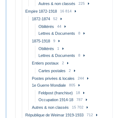
Autres & non classés
225
Empire 1872-1918
16 814
1872-1874
52
Oblitérés
44
Lettres & Documents
8
1875-1918
9
Oblitérés
1
Lettres & Documents
8
Entiers postaux
2
Cartes postales
2
Postes privées & locales
244
1e Guerre Mondiale
805
Feldpost (franchise)
18
Occupation 1914-18
787
Autres & non classés
15 702
République de Weimar 1919-1933
712