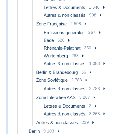
Lettres & Documents
1 540
Autres & non classés
908
Zone Française
2 508
Emissions générales
267
Bade
520
Rhénanie-Palatinat
350
Wurtemberg
288
Autres & non classés
1 083
Berlin & Brandebourg
56
Zone Soviétique
2 783
Autres & non classés
2 783
Zone Interalliée AAS
3 267
Lettres & Documents
2
Autres & non classés
3 265
Autres & non classés
239
Berlin
9 103