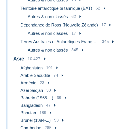
Territoire antarctique britannique (BAT)
62
Autres & non classés
62
Dépendance de Ross (Nouvelle Zélande)
17
Autres & non classés
17
Terres Australes et Antarctiques Françaises (TAAF)
345
Autres & non classés
345
Asie
10 427
Afghanistan
101
Arabie Saoudite
74
Arménie
23
Azerbaïdjan
33
Bahreïn (1965-...)
69
Bangladesh
47
Bhoutan
189
Brunei (1984-...)
53
Cambodge
285