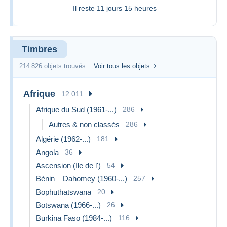
Il reste
11 jours 15 heures
Timbres
214 826 objets trouvés
Voir tous les objets
Afrique
12 011
Afrique du Sud (1961-...)
286
Autres & non classés
286
Algérie (1962-...)
181
Angola
36
Ascension (Ile de l')
54
Bénin – Dahomey (1960-...)
257
Bophuthatswana
20
Botswana (1966-...)
26
Burkina Faso (1984-...)
116