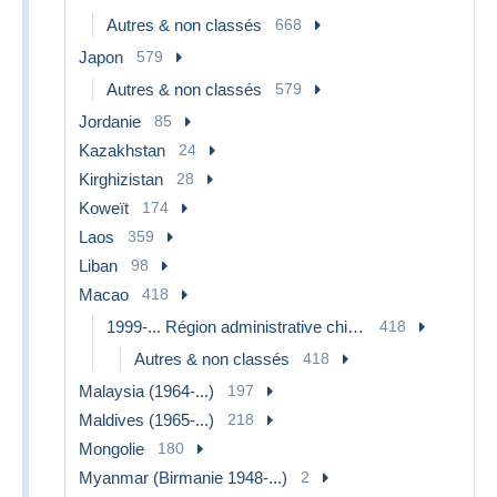
Autres & non classés
668
Japon
579
Autres & non classés
579
Jordanie
85
Kazakhstan
24
Kirghizistan
28
Koweït
174
Laos
359
Liban
98
Macao
418
1999-... Région administrative chinoise
418
Autres & non classés
418
Malaysia (1964-...)
197
Maldives (1965-...)
218
Mongolie
180
Myanmar (Birmanie 1948-...)
2