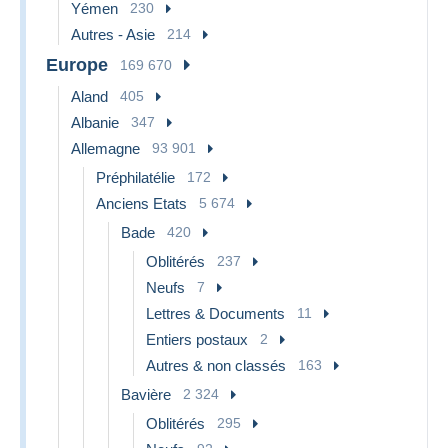
Yémen
230
Autres - Asie
214
Europe
169 670
Aland
405
Albanie
347
Allemagne
93 901
Préphilatélie
172
Anciens Etats
5 674
Bade
420
Oblitérés
237
Neufs
7
Lettres & Documents
11
Entiers postaux
2
Autres & non classés
163
Bavière
2 324
Oblitérés
295