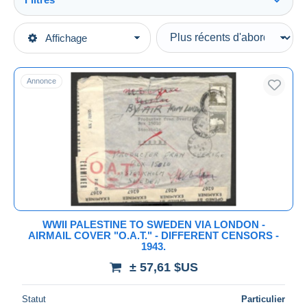
Tout voir
Types de vente
Affichage
Catégories principales
En cours
Timbres
Prix fixes
Europe
Annonce
Enchères avec offres
Grande-Bretagne (ex-colonies & protectorats)
Enchères sans offres
Maisons de vente
Autres & non classés
Vendus
Durée
Toutes les durées
Nouveau
jours
WWII PALESTINE TO SWEDEN VIA LONDON -
depuis
AIRMAIL COVER "O.A.T." - DIFFERENT CENSORS -
Fermant
1943.
heures
dans
± 57,61 $US
Prix
Statut
Particulier