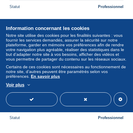
Statut
Professionnel
Information concernant les cookies
Nouveau
Notre site utilise des cookies pour les finalités suivantes : vous
fournir les services demandés, assurer la sécurité sur notre
plateforme, garder en mémoire vos préférences afin de rendre
votre navigation plus agréable, réaliser des statistiques dans le
but d’adapter notre site à vos besoins, afficher des vidéos et
vous permettre de partager du contenu sur les réseaux sociaux.
Certains de ces cookies sont nécessaires au fonctionnement de
notre site, d’autres peuvent être paramétrés selon vos
préférences.
En savoir plus
Voir plus
!!! TRIPOLITAINE, OCCUP ANGLAISE EN LIBYE, SERIE
DE TAXES N°36/40 NEUVE *
± 40,33 $US
Statut
Professionnel