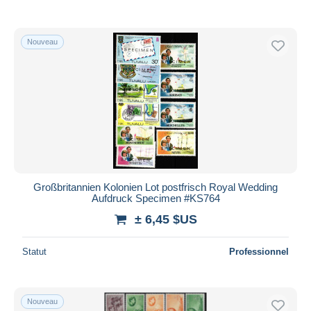
De
à
$US
$US
Uniquement en réduction
Livraison gratuite
Nouveau
Méthodes de paiement
PayPal
Virement bancaire
Visa
Mastercard
Bancontact
iDeal
Großbritannien Kolonien Lot postfrisch Royal Wedding
Aufdruck Specimen #KS764
Maestro
± 6,45 $US
Tout désélectionner
Résidence du vendeur
Statut
Professionnel
Monde entier
Nouveau