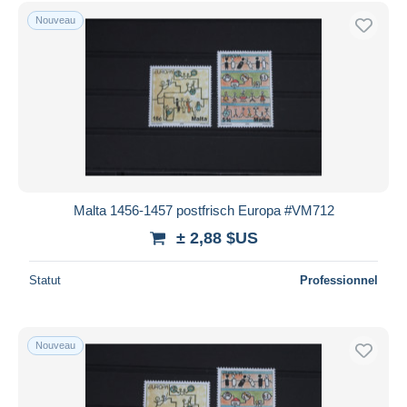
Uniquement en réduction
Nouveau
Livraison gratuite
Méthodes de paiement
PayPal
Virement bancaire
Visa
Mastercard
Bancontact
Malta 1456-1457 postfrisch Europa #VM712
iDeal
± 2,88 $US
Maestro
Tout désélectionner
Statut
Professionnel
Résidence du vendeur
Monde entier
Nouveau