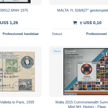
09/512 MNH 1975
MALTA Yt. 626/627° gestempel
 US$ 1,26
± US$ 0,10
Professioneel handelaar
Statuut
Professioneel
Nieuw
Valletta to Paris, 1939
Malta 2015 Commonwealth Summi
Mint NH, History - Flags