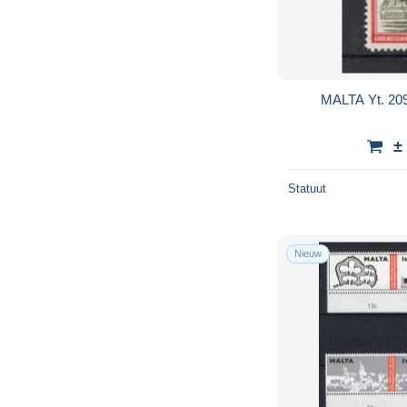
MALTA Yt. 20
±
Statuut
Nieuw