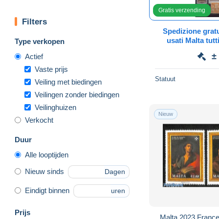
Gratis verzending
Filters
Spedizione gratu
usati Malta tutti
Type verkopen
±
Actief
Vaste prijs
Statuut
Veiling met biedingen
Veilingen zonder biedingen
Veilinghuizen
Nieuw
Verkocht
Duur
Alle looptijden
Nieuw sinds
Dagen
Eindigt binnen
uren
Prijs
Malta 2023 France