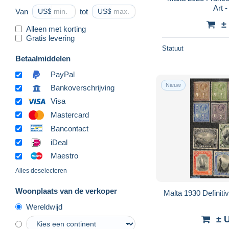
Art -
Van
US$
tot
US$
±
Alleen met korting
Gratis levering
Statuut
Betaalmiddelen
PayPal
Nieuw
Bankoverschrijving
Visa
Mastercard
Bancontact
iDeal
Maestro
Alles deselecteren
Woonplaats van de verkoper
Malta 1930 Definiti
Wereldwijd
± 