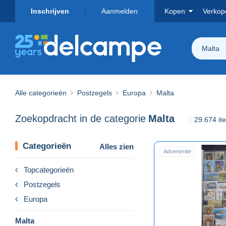
Inschrijven
Aanmelden
Kopen
Verkop
Malta
Alle categorieën
Postzegels
Europa
Malta
Zoekopdracht in de categorie
Malta
29.674 i
Categorieën
Alles zien
Advertentie
Topcategorieën
Postzegels
Europa
Malta