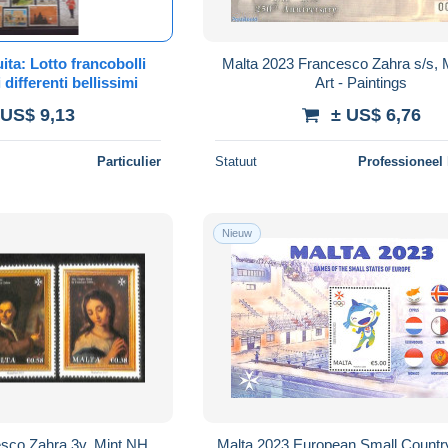
ita: Lotto francobolli
Malta 2023 Francesco Zahra s/s, 
 differenti bellissimi
Art - Paintings
 US$ 9,13
± US$ 6,76
Particulier
Statuut
Professioneel
Nieuw
sco Zahra 3v, Mint NH,
Malta 2023 European Small Count