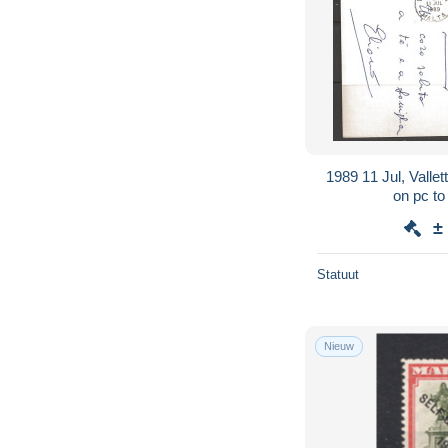
1989 11 Jul, Valle
on pc to
±
Statuut
Nieuw