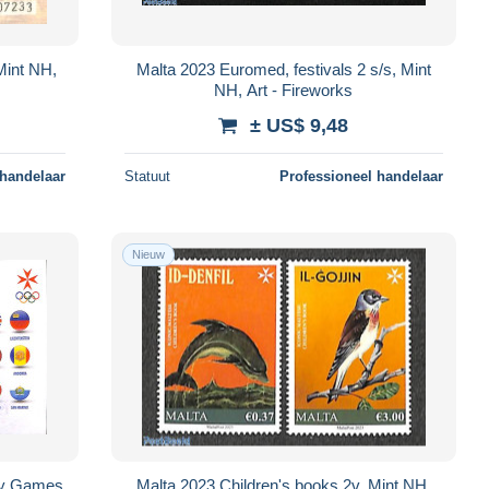
Mint NH,
Malta 2023 Euromed, festivals 2 s/s, Mint
NH, Art - Fireworks
± US$ 9,48
 handelaar
Statuut
Professioneel handelaar
Nieuw
ry Games
Malta 2023 Children's books 2v, Mint NH,