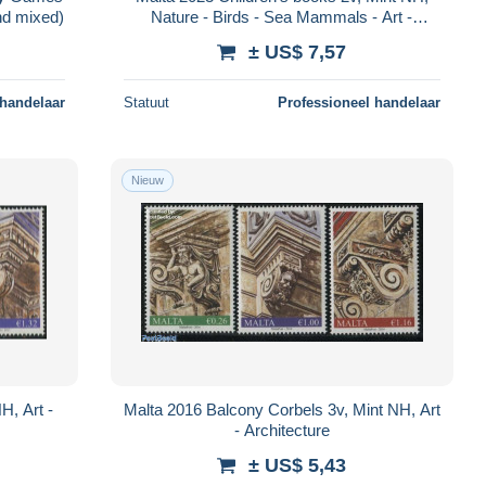
and mixed)
Nature - Birds - Sea Mammals - Art -
Children's Books Illustrations
± US$ 7,57
 handelaar
Statuut
Professioneel handelaar
Nieuw
H, Art -
Malta 2016 Balcony Corbels 3v, Mint NH, Art
- Architecture
± US$ 5,43