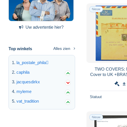
Nieuw
Uw advertentie hier?
Top winkels
Alles zien
la_postale_phila
TWO COVERS: M
caphila
Cover to UK +BRAS
t
jacquesdirkx
±
myleme
Statuut
vat_tradition
Nieuw