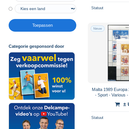
Statuut
Toepassen
Nieuw
Categorie gesponsord door
Malta 1989 Europa 
- Sport - Various -
Toys & Ch
± 
Statuut