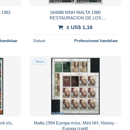
d 1981
164086 MNH MALTA 1980
RESTAURACION DE LOS
MONUMENTOS. CAMPAÑA DE LA
± US$ 1,16
U.N.E.S.C.O
 handelaar
Statuut
Professioneel handelaar
Nieuw
t s/s,
Malta 1994 Europa m/ss, Mint NH, History -
Europa (cept)