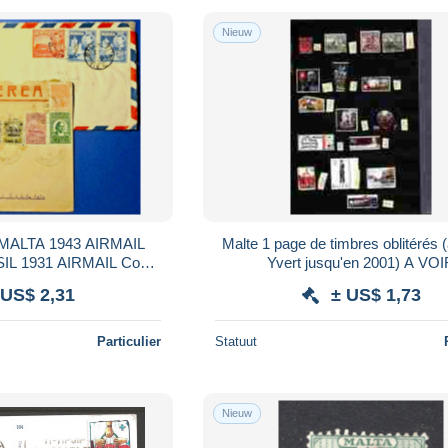
Nieuw
ALTA 1943 AIRMAIL
Malte 1 page de timbres oblitérés 
IL 1931 AIRMAIL Cover
Yvert jusqu'en 2001) A VO
o USA
 US$ 2,31
± US$ 1,73
Particulier
Statuut
Nieuw