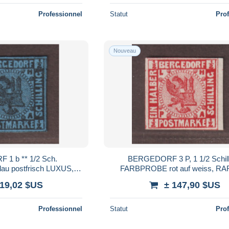
Professionnel
Statut
Pro
Nouveau
1 b ** 1/2 Sch.
BERGEDORF 3 P, 1 1/2 Schill
lau postfrisch LUXUS,
FARBPROBE rot auf weiss, RA
fund 320,-€
Fotobefund BPP
119,02 $US
± 147,90 $US
Professionnel
Statut
Pro