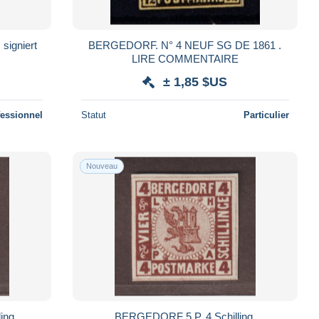
 signiert
BERGEDORF. N° 4 NEUF SG DE 1861 .
LIRE COMMENTAIRE
± 1,85 $US
fessionnel
Statut
Particulier
Nouveau
ing,
BERGEDORF 5 P, 4 Schilling,