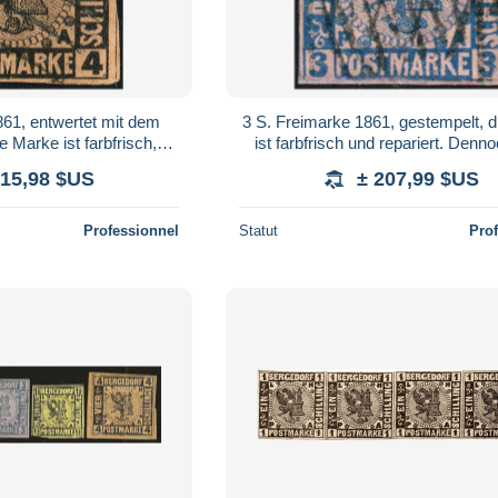
861, entwertet mit dem
3 S. Freimarke 1861, gestempelt, 
e Marke ist farbfrisch,
ist farbfrisch und repariert. Denn
e weist gewisse Unzulän
echt gestempelt seltene Marke
415,98 $US
± 207,99 $US
Professionnel
Statut
Pro