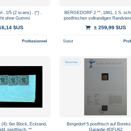
BERGEDORF 2 **, 1861, 1 S. sch
ht ohne Gummi
postfrischen vollrandigen Randviere
(Felder 69-72), Kabinett, Mi. (
16,14 $US
± 259,99 $US
Professionnel
Statut
Pro
Nouveau
 (4): 6er Block, Eckrand,
Bergedorf 5 postfrisch auf Boreks
ld, postfrisch, **
Garantie #DFU62