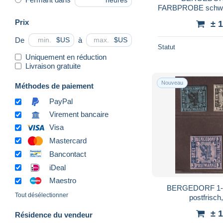
heures
FARBPROBE schwar
Fotob
Prix
± 
De
à
$US
$US
Statut
Uniquement en réduction
Livraison gratuite
Nouveau
Méthodes de paiement
PayPal
Virement bancaire
Visa
Mastercard
Bancontact
iDeal
Maestro
BERGEDORF 1-5 
Tout désélectionner
postfrisch,
± 
Résidence du vendeur