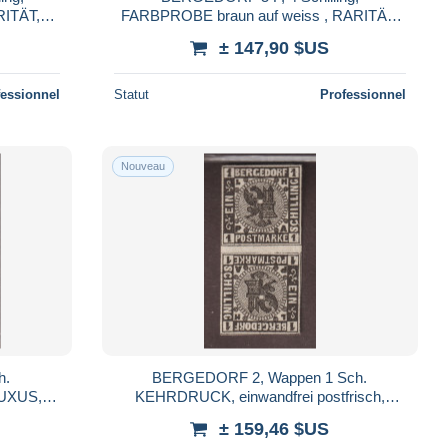
RITÄT,
FARBPROBE braun auf weiss , RARITÄT,
Fotobefund BPP
± 147,90 $US
fessionnel
Statut
Professionnel
Nouveau
h.
BERGEDORF 2, Wappen 1 Sch.
LUXUS,
KEHRDRUCK, einwandfrei postfrisch,
Fotobefund, 400,-€
± 159,46 $US