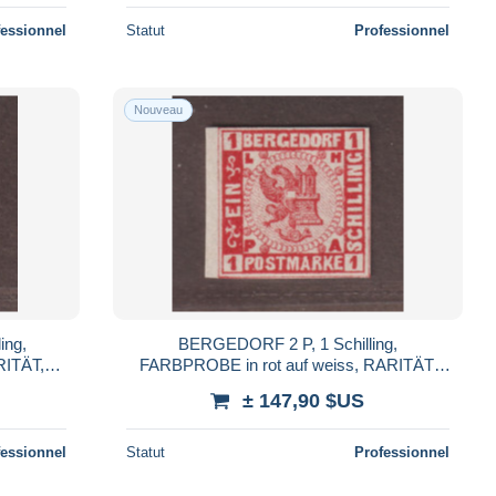
fessionnel
Statut
Professionnel
Nouveau
ing,
BERGEDORF 2 P, 1 Schilling,
RITÄT,
FARBPROBE in rot auf weiss, RARITÄT,
Fotobefund BPP
± 147,90 $US
fessionnel
Statut
Professionnel