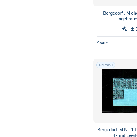
Bergedorf . Michel . 1/5 (2 scans) . (*) .
Ungebrauc
± 
Statut
Nouveau
Bergedorf: MiNr. 1 L
4x mit Leerfe