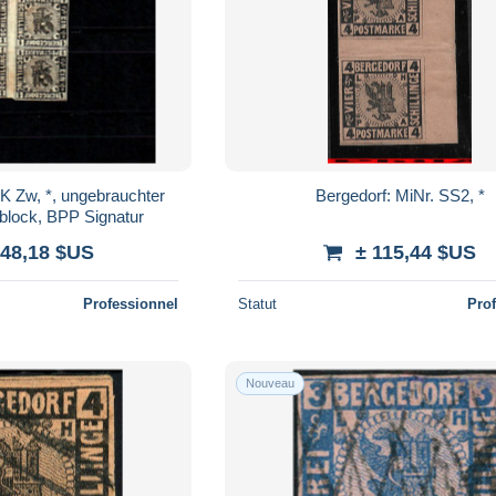
 K Zw, *, ungebrauchter
Bergedorf: MiNr. SS2, *
block, BPP Signatur
248,18 $US
± 115,44 $US
Professionnel
Statut
Pro
Nouveau