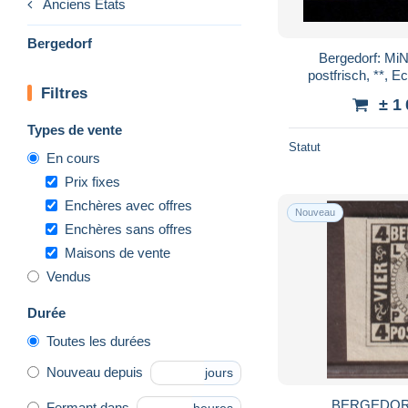
Anciens Etats
Bergedorf
Bergedorf: MiNr
postfrisch, **, E
Filtres
± 1
Types de vente
Statut
En cours
Prix fixes
Enchères avec offres
Nouveau
Enchères sans offres
Maisons de vente
Vendus
Durée
Toutes les durées
Nouveau depuis
jours
BERGEDORF 5
Fermant dans