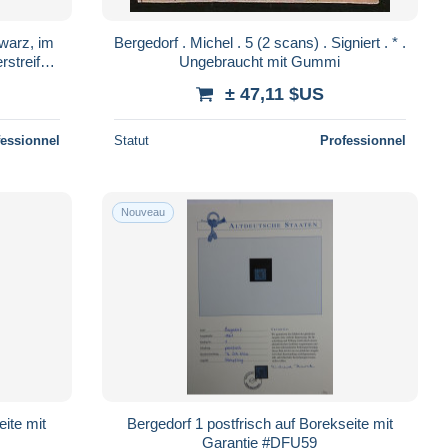
warz, im
Bergedorf . Michel . 5 (2 scans) . Signiert . * .
rstreifen
Ungebraucht mit Gummi
450.-
± 47,11 $US
fessionnel
Statut
Professionnel
Nouveau
eite mit
Bergedorf 1 postfrisch auf Borekseite mit
Garantie #DFU59