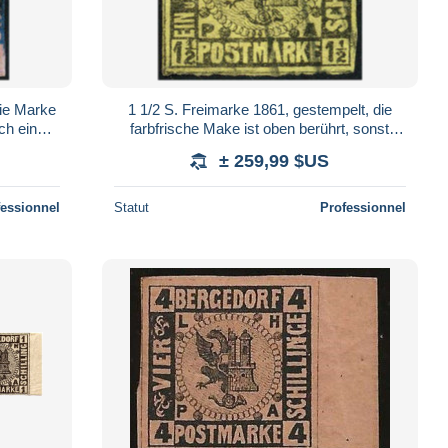
die Marke
1 1/2 S. Freimarke 1861, gestempelt, die
och eine
farbfrische Make ist oben berührt, sonst
. Fot
breitrandig. Bugspur diagonal wurde ge
± 259,99 $US
fessionnel
Statut
Professionnel