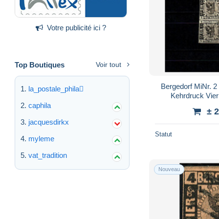
Votre publicité ici ?
Top Boutiques
Voir tout
Bergedorf MiNr. 2
la_postale_phila
Kehrdruck Vier
caphila
± 
jacquesdirkx
Statut
myleme
vat_tradition
Nouveau