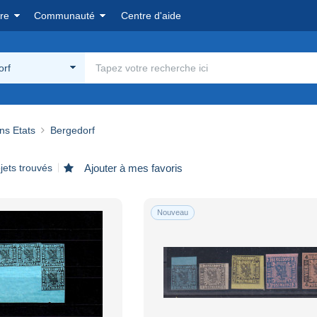
re
Communauté
Centre d'aide
orf
ns Etats
Bergedorf
jets trouvés
Ajouter à mes favoris
Nouveau