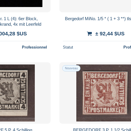
. 1 L (4): 6er Block,
Bergedorf MiNo. 1/5 * ( 1 + 3 **) tls
ckrand, 4x mit Leerfeld
 004,28 $US
± 92,44 $US
Professionnel
Statut
Pro
Nouveau
 P, 4 Schilling,
BERGEDORF 3 P, 1 1/2 Schill