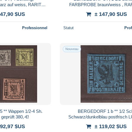
z auf weiss, RARITÄT,
FARBPROBE braun/weiss , RA
efund BPP
Fotobefund BPP
147,90 $US
± 147,90 $US
Professionnel
Statut
Pro
Nouveau
** Wappen 1/2-4 Sh.
BERGEDORF 1 b ** 1/2 Sc
 geprüft 380,-€!
Schwarz/dunkelblau postfrisch 
Fotobefund 320,-€
192,97 $US
± 119,02 $US