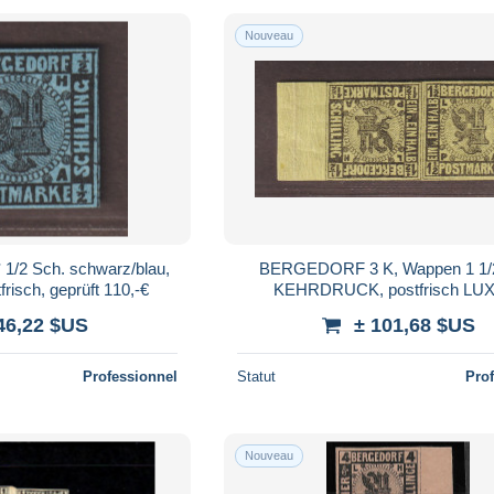
Nouveau
/2 Sch. schwarz/blau,
BERGEDORF 3 K, Wappen 1 1/
einwandfrei postfrisch, geprüft 110,-€
KEHRDRUCK, postfrisch LU
Fotobefund, 400,-€
46,22 $US
± 101,68 $US
Professionnel
Statut
Pro
Nouveau