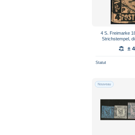
4 S. Freimarke 1
Strichstempel, di
breitrandige mark
± 
Statut
Nouveau