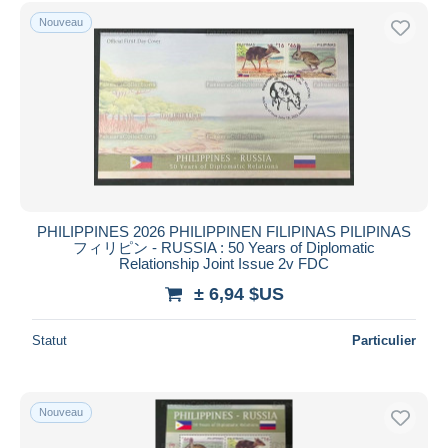
Uniquement en réduction
Nouveau
Livraison gratuite
Méthodes de paiement
PayPal
Virement bancaire
Visa
Mastercard
Bancontact
PHILIPPINES 2026 PHILIPPINEN FILIPINAS PILIPINAS
iDeal
フィリピン - RUSSIA : 50 Years of Diplomatic
Relationship Joint Issue 2v FDC
Maestro
± 6,94 $US
Tout désélectionner
Résidence du vendeur
Statut
Particulier
Monde entier
Nouveau