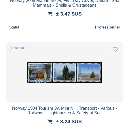
Norway 2005 Marine life 2v, First Day Cover, Nature - Sea
Mammals - Shells & Crustaceans
± 3,47 $US
Statut
Professionnel
Nouveau
Norway 1994 Tourism 3v, Mint NH, Transport - Various -
Railways - Lighthouses & Safety at Sea
± 3,24 $US