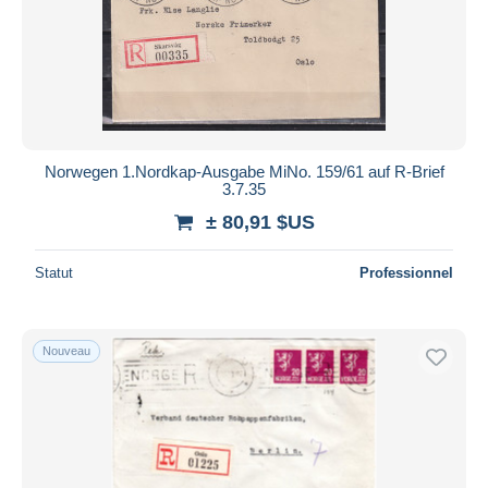
Timbres de distributeurs [ATM]
658
Appliquer
Variétés et curiosités
78
Autres & non classés
4 620
Norwegen 1.Nordkap-Ausgabe MiNo. 159/61 auf R-Brief
3.7.35
± 80,91 $US
Statut
Professionnel
Nouveau