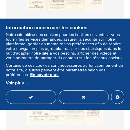
Information concernant les cookies
ALGERIE. FEUILLET MINISTERE POSTES ET
Notre site utilise des cookies pour les finalités suivantes : vous
TELECOMMUNICATIONS. 2 9 1967. TUNIS JEUX
fournir les services demandés, assurer la sécurité sur notre
MEDITERANEENS
plateforme, garder en mémoire vos préférences afin de rendre
votre navigation plus agréable, réaliser des statistiques dans le
± 2,08 $US
but d’adapter notre site à vos besoins, afficher des vidéos et
vous permettre de partager du contenu sur les réseaux sociaux.
Statut
Particulier
Certains de ces cookies sont nécessaires au fonctionnement de
notre site, d’autres peuvent être paramétrés selon vos
préférences.
En savoir plus
Voir plus
Nouveau