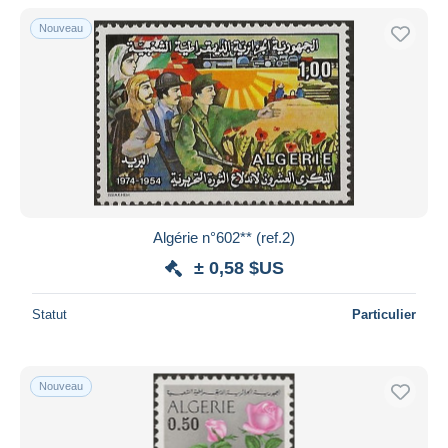
De
à
$US
$US
Nouveau
Uniquement en réduction
Livraison gratuite
Méthodes de paiement
PayPal
Virement bancaire
Visa
Mastercard
Bancontact
Algérie n°602** (ref.2)
iDeal
± 0,58 $US
Maestro
Statut
Particulier
Tout désélectionner
Résidence du vendeur
Monde entier
Nouveau