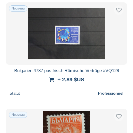
De
à
$US
$US
Nouveau
Uniquement en réduction
Livraison gratuite
Méthodes de paiement
PayPal
Virement bancaire
Visa
Mastercard
Bancontact
Bulgarien 4787 postfrisch Römische Verträge #VQ129
iDeal
± 2,89 $US
Maestro
Statut
Professionnel
Tout désélectionner
Résidence du vendeur
Monde entier
Nouveau