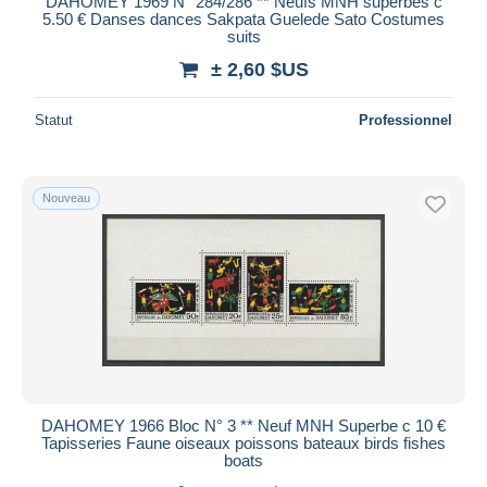
DAHOMEY 1969 N° 284/286 ** Neufs MNH superbes c
5.50 € Danses dances Sakpata Guelede Sato Costumes
suits
± 2,60 $US
Statut
Professionnel
Nouveau
DAHOMEY 1966 Bloc N° 3 ** Neuf MNH Superbe c 10 €
Tapisseries Faune oiseaux poissons bateaux birds fishes
boats