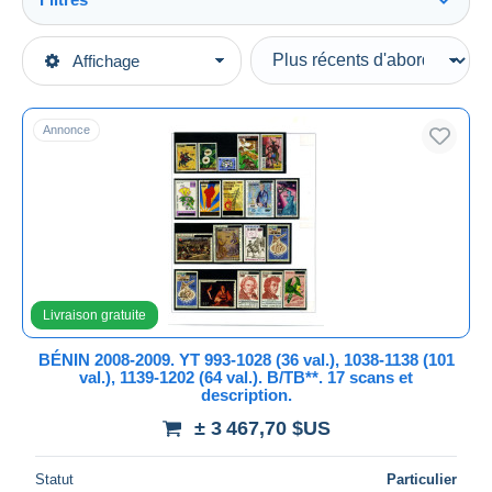
Tout voir
Types de vente
Affichage
Catégories principales
En cours
Timbres
Prix fixes
Afrique
Annonce
Enchères avec offres
Bénin – Dahomey (1960-...)
Enchères sans offres
Maisons de vente
Vendus
Durée
Toutes les durées
Livraison gratuite
Nouveau
jours
BÉNIN 2008-2009. YT 993-1028 (36 val.), 1038-1138 (101
depuis
val.), 1139-1202 (64 val.). B/TB**. 17 scans et
Fermant
description.
heures
dans
± 3 467,70 $US
Prix
Statut
Particulier