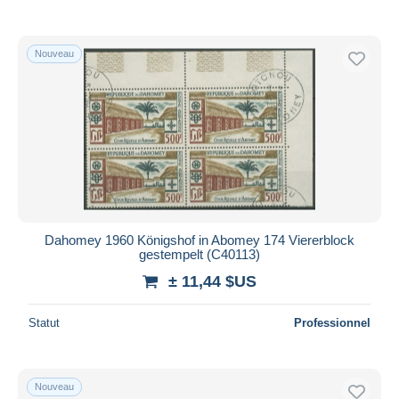
De
à
$US
$US
Uniquement en réduction
Livraison gratuite
Nouveau
Méthodes de paiement
PayPal
Virement bancaire
Visa
Mastercard
Bancontact
iDeal
Dahomey 1960 Königshof in Abomey 174 Viererblock
gestempelt (C40113)
Maestro
± 11,44 $US
Tout désélectionner
Résidence du vendeur
Statut
Professionnel
Monde entier
Nouveau