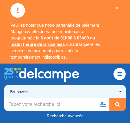
×
Veuillez noter que notre partenaire de paiement
Mangopay effectuera une maintenance
programmée
le 6 août de 01h00 à 03h00 du
matin (heure de Bruxelles)
, durant laquelle les
services de paiement pourraient être
temporairement indisponibles.
Brunswick
Recherche avancée