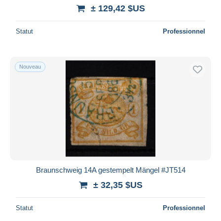
iDeal
± 129,42 $US
Maestro
Statut
Professionnel
Tout désélectionner
Résidence du vendeur
Monde entier
Nouveau
Appliquer
Braunschweig 14A gestempelt Mängel #JT514
± 32,35 $US
Statut
Professionnel