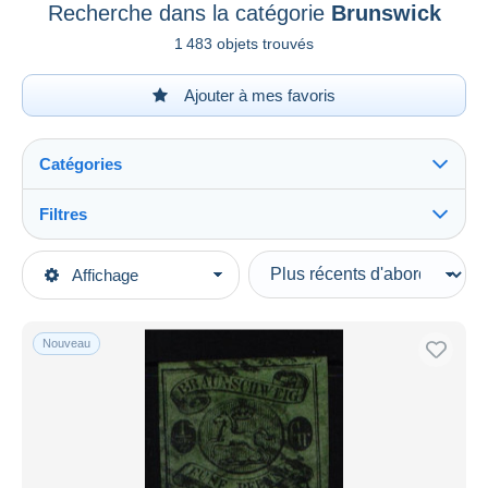
Recherche dans la catégorie
Brunswick
1 483 objets trouvés
Ajouter à mes favoris
Catégories
Filtres
Tout voir
Types de vente
Affichage
Catégories principales
En cours
Timbres
Prix fixes
Europe
Nouveau
Enchères avec offres
Allemagne
Enchères sans offres
Anciens Etats
Maisons de vente
Vendus
Brunswick
Durée