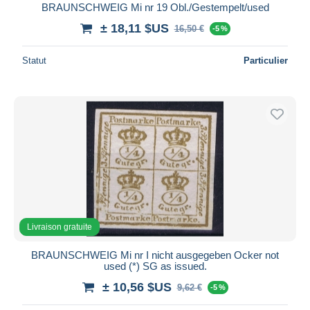
BRAUNSCHWEIG Mi nr 19 Obl./Gestempelt/used
± 18,11 $US
16,50 €
-5 %
Statut
Particulier
Livraison gratuite
BRAUNSCHWEIG Mi nr I nicht ausgegeben Ocker not
used (*) SG as issued.
± 10,56 $US
9,62 €
-5 %