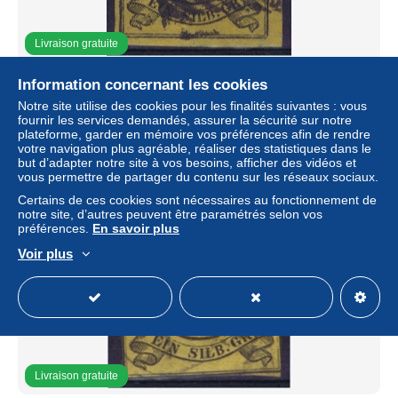
Livraison gratuite
BRAUNSCHWEIG Mi nr 6 Obl./Gestempelt/used WM 1
Information concernant les cookies
chromgelb
Notre site utilise des cookies pour les finalités suivantes : vous
± 15,06 $US
fournir les services demandés, assurer la sécurité sur notre
13,76 €
-5 %
plateforme, garder en mémoire vos préférences afin de rendre
votre navigation plus agréable, réaliser des statistiques dans le
Statut
Particulier
but d’adapter notre site à vos besoins, afficher des vidéos et
vous permettre de partager du contenu sur les réseaux sociaux.
Certains de ces cookies sont nécessaires au fonctionnement de
notre site, d’autres peuvent être paramétrés selon vos
préférences.
En savoir plus
Voir plus
Livraison gratuite