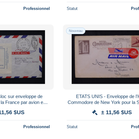
Professionnel
Statut
Pro
Nouveau
loc sur enveloppe de
ETATS UNIS - Enveloppe de l'
 la France par avion en
Commodore de New York pour la Suisse en
- L 179799
1947 par avion TWA - L
11,56 $US
± 11,56 $US
Professionnel
Statut
Pro