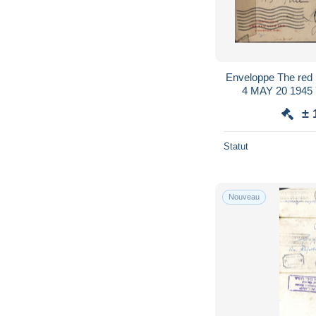
Enveloppe The red 
4 MAY 20 1945 
postage drapeau Al
± 
Statut
Nouveau