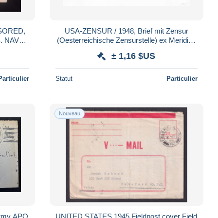
NSORED,
USA-ZENSUR / 1948, Brief mit Zensur
S. NAVY
(Oesterreichische Zensurstelle) ex Meridien
TAMPS
nach Wien (1550)
± 1,16 $US
 O
Particulier
Statut
Particulier
Nouveau
 Army APO
UNITED STATES 1945 Fieldpost cover Field