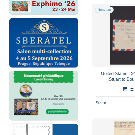
Nouveau
United States 194
Stuart to Bo
±
Statut