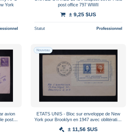
ew York
post office 797 WWII
± 9,25 $US
fessionnel
Statut
Professionnel
Nouveau
r avion
ETATS UNIS - Bloc sur enveloppe de New
le postal
York pour Brooklyn en 1947 avec oblitération
temporaire- L 179800
± 11,56 $US