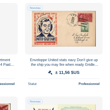
Nouveau
rtment
Enveloppe United stats navy Don't give up
44 Paid
the ship you may fire when ready Gridley
 service
CAD U.S.S. 30 OCT 1945 MIssouri
± 11,56 $US
fessionnel
Statut
Professionnel
Nouveau