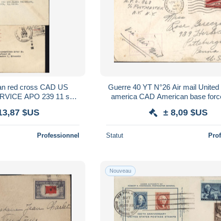
can red cross CAD US
Guerre 40 YT N°26 Air mail United 
VICE APO 239 11 sept
america CAD American base for
 + surtaxe aérienne
868 ?? 7 NOV 42 Censure 
13,87 $US
± 8,09 $US
Professionnel
Statut
Pro
Nouveau