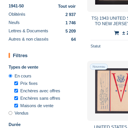
1941-50
Tout voir
Oblitérés
2 937
TS) 1943 UNITED
Neufs
1 746
TO NEW JERSEY
ENGINE TRANS
Lettres & Documents
5 209
± 
DESIGN REG
Autres & non classés
64
Statut
Filtres
Types de vente
Nouveau
En cours
Prix fixes
Enchères avec offres
Enchères sans offres
Maisons de vente
Vendus
Durée
UNITED STATES 19