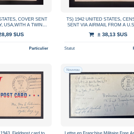
 STATES, COVER SENT
TS) 1942 UNITED STATES, CE
, USA,WITH A TWIN-
SENT VIA AIRMAIL FROM A U.
PORT AIRCRAFT, A
SHIP, NATIONAL DEFENSE S
28,89 $US
± 38,13 $US
ULARLY ISSUED B
FEATURING THE STATUE
Particulier
Statut
Nouveau
43, Fieldpost card to
Lettre en Franchise Militaire Free