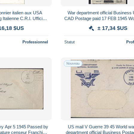
onnier italien aux USA
War department official Business
Italienne C.R.I. Ufficio
CAD Postage paid 17 FEB 1945 Wor
di guerra Censures
Soldat US écrivant à sa fami
16,18 $US
± 17,34 $US
Professionnel
Statut
Pro
Nouveau
vy Apr 5 1945 Passed by
US mail V Guerre 39 45 World war
nature censeur Franchise
department official Business Post