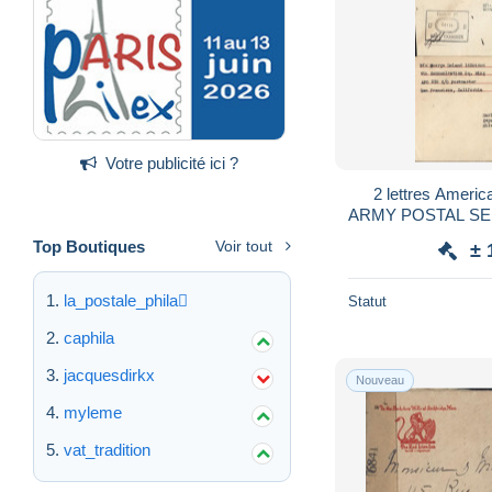
Votre publicité ici ?
2 lettres Ameri
ARMY POSTAL SER
46 et 9 MAI 45
Top Boutiques
Voir tout
± 
la_postale_phila
Statut
caphila
jacquesdirkx
Nouveau
myleme
vat_tradition