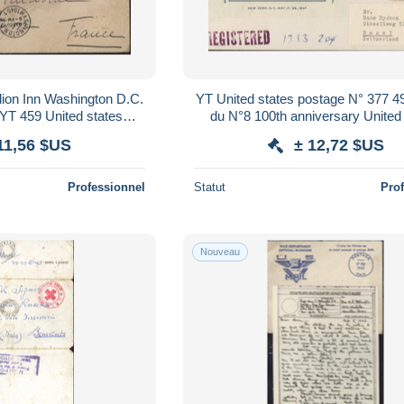
lion Inn Washington D.C.
YT United states postage N° 377 4
YT 459 United states
du N°8 100th anniversary United
banie Killer Censure USA
postage stamps Registere
11,56 $US
± 12,72 $US
Professionnel
Statut
Pro
Nouveau