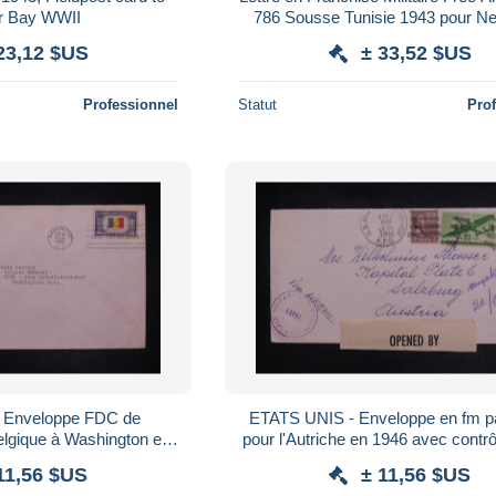
r Bay WWII
786 Sousse Tunisie 1943 pour N
23,12 $US
± 33,52 $US
Professionnel
Statut
Pro
 Enveloppe FDC de
ETATS UNIS - Enveloppe en fm pa
lgique à Washington en
pour l'Autriche en 1946 avec contrô
 de l'Ambassadeur - L
- L 185854
11,56 $US
± 11,56 $US
85865