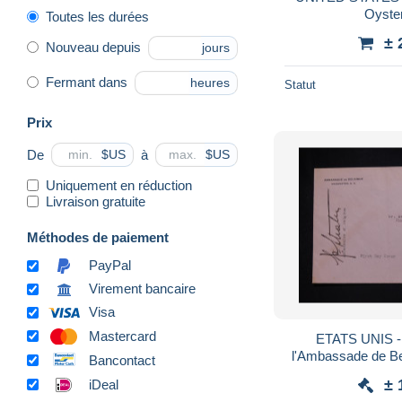
Oyste
Toutes les durées
± 
Nouveau depuis
jours
Fermant dans
heures
Statut
Prix
De
à
$US
$US
Uniquement en réduction
Livraison gratuite
Méthodes de paiement
PayPal
Virement bancaire
Visa
Mastercard
ETATS UNIS -
l'Ambassade de Be
Bancontact
1943, signature
± 
iDeal
1