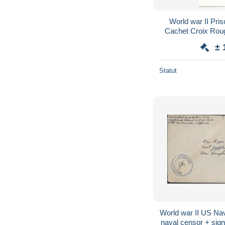
World war II Pris
Cachet Croix Roug 
prigionieri 
± 
Statut
World war II US Na
naval censor + sig