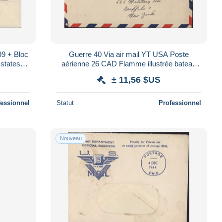
99 + Bloc
Guerre 40 Via air mail YT USA Poste
 states
aérienne 26 CAD Flamme illustrée bateau
d
SEPT 16 1945 Tokyo Bay
± 11,56 $US
fessionnel
Statut
Professionnel
Nouveau