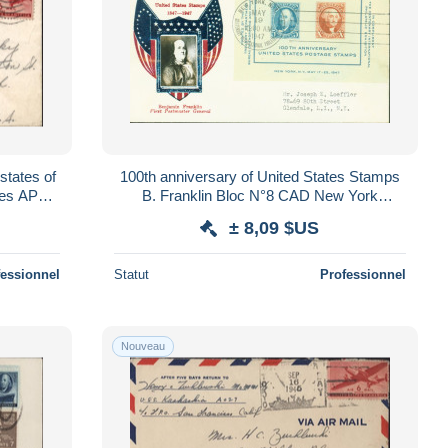
states of
100th anniversary of United States Stamps
ces APO
B. Franklin Bloc N°8 CAD New York
USA
centenary international philately 1947
± 8,09 $US
fessionnel
Statut
Professionnel
Nouveau