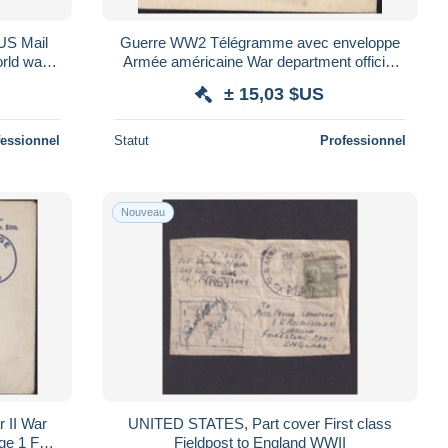
 US Mail
Guerre WW2 Télégramme avec enveloppe
ld war II
Armée américaine War department official
lle
business US MAIL CAD Postage 4 DE 44
± 15,03 $US
Paid
fessionnel
Statut
Professionnel
Nouveau
 II War
UNITED STATES, Part cover First class
age 1 Feb
Fieldpost to England WWII