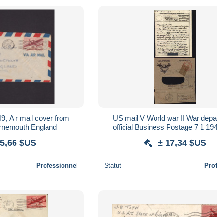
9, Air mail cover from
US mail V World war II War depa
urnemouth England
official Business Postage 7 1 19
Télégramme CAD US Army postal
 5,66 $US
± 17,34 $US
Professionnel
Statut
Pro