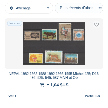
Types de vente
Affichage
Catégories principales
En cours
Timbres
Prix fixes
Asie
Nouveau
Enchères avec offres
Népal
Enchères sans offres
Maisons de vente
Vendus
Durée
Toutes les durées
Nouveau
jours
NEPAL 1982 1983 1988 1992 1993 1995 Michel 425; D16;
depuis
492; 525; 545; 587 MNH et Obl
Fermant
heures
± 1,04 $US
dans
Prix
Statut
Particulier
De
à
$US
$US