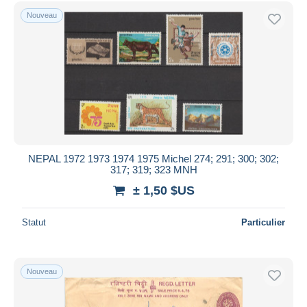
Uniquement en réduction
Nouveau
Livraison gratuite
Méthodes de paiement
PayPal
Virement bancaire
Visa
Mastercard
Bancontact
NEPAL 1972 1973 1974 1975 Michel 274; 291; 300; 302;
iDeal
317; 319; 323 MNH
Maestro
± 1,50 $US
Tout désélectionner
Statut
Particulier
Résidence du vendeur
Monde entier
Nouveau