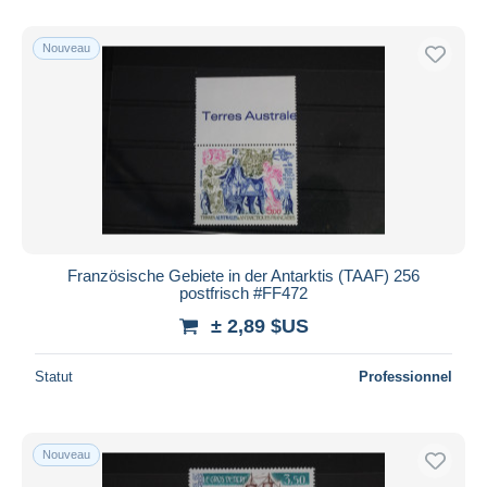
De
à
$US
$US
Uniquement en réduction
Nouveau
Livraison gratuite
Méthodes de paiement
PayPal
Virement bancaire
Visa
Mastercard
Bancontact
Französische Gebiete in der Antarktis (TAAF) 256
iDeal
postfrisch #FF472
Maestro
± 2,89 $US
Tout désélectionner
Statut
Professionnel
Résidence du vendeur
Monde entier
Nouveau