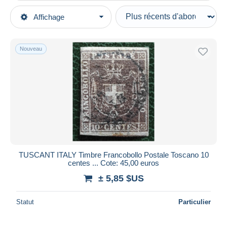
Types de vente
Affichage
Catégories principales
En cours
Timbres
Prix fixes
Europe
Nouveau
Enchères avec offres
Allemagne
Enchères sans offres
Anciens Etats
Maisons de vente
Vendus
Oldenbourg
Durée
Toutes les durées
Nouveau
jours
TUSCANT ITALY Timbre Francobollo Postale Toscano 10
depuis
centes ... Cote: 45,00 euros
Fermant
heures
± 5,85 $US
dans
Prix
Statut
Particulier
De
à
$US
$US