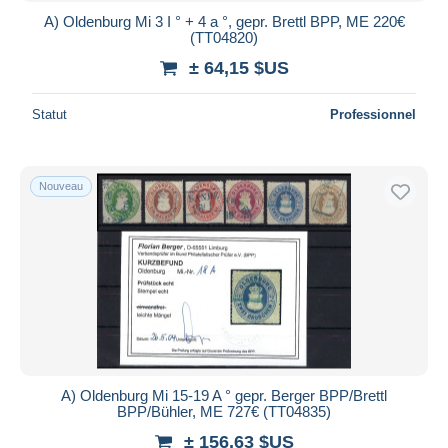
A) Oldenburg Mi 3 I ° + 4 a °, gepr. Brettl BPP, ME 220€
(TT04820)
± 64,15 $US
Statut
Professionnel
Nouveau
A) Oldenburg Mi 15-19 A ° gepr. Berger BPP/Brettl
BPP/Bühler, ME 727€ (TT04835)
± 156,63 $US