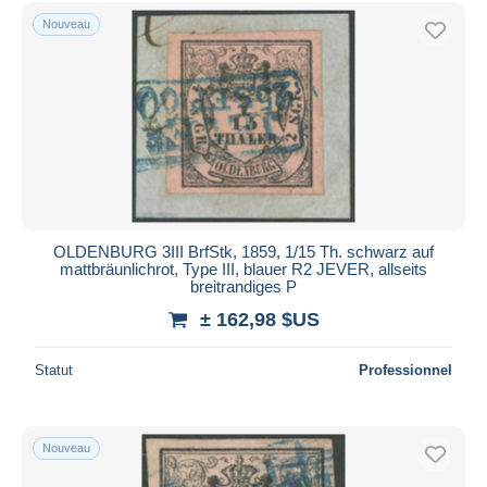
Uniquement en réduction
Nouveau
Livraison gratuite
Méthodes de paiement
PayPal
Virement bancaire
Visa
Mastercard
Bancontact
OLDENBURG 3III BrfStk, 1859, 1/15 Th. schwarz auf
iDeal
mattbräunlichrot, Type III, blauer R2 JEVER, allseits
breitrandiges P
Maestro
± 162,98 $US
Tout désélectionner
Résidence du vendeur
Statut
Professionnel
Monde entier
Nouveau