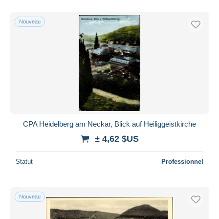
De
à
$US
$US
Uniquement en réduction
Nouveau
Livraison gratuite
Méthodes de paiement
PayPal
Virement bancaire
Visa
Mastercard
Bancontact
CPA Heidelberg am Neckar, Blick auf Heiliggeistkirche
iDeal
± 4,62 $US
Maestro
Tout désélectionner
Statut
Professionnel
Résidence du vendeur
Monde entier
Nouveau