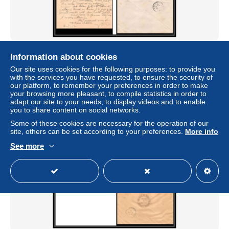
7213 Debdou war commandant de groupement 1912 LAC
Information about cookies
Lettre cover France Guerre Maroc
Our site uses cookies for the following purposes: to provide you
± US$10.89
€14.50
-35%
with the services you have requested, to ensure the security of
our platform, to remember your preferences in order to make
your browsing more pleasant, to compile statistics in order to
Status
Professional
adapt our site to your needs, to display videos and to enable
you to share content on social networks.
Some of these cookies are necessary for the operation of our
site, others can be set according to your preferences.
More info
New
See more