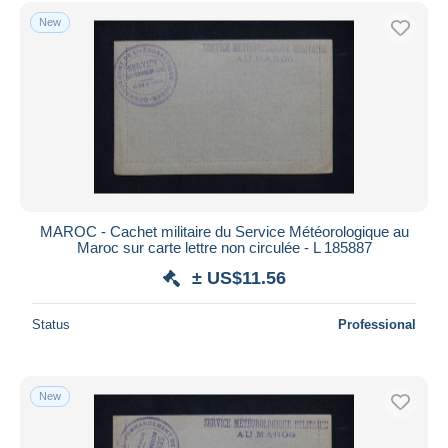
Free shipping
New
Payment methods
PayPal
Bank transfer
Visa
MasterCard
Bancontact
iDeal
MAROC - Cachet militaire du Service Météorologique au
Maroc sur carte lettre non circulée - L 185887
Maestro
± US$11.56
Deselect all
Seller's residence
Status
Professional
Entire world
New