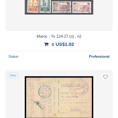
Maroc : Yv 124-27 (o) , n2
± US$1.02
Status
Professional
New