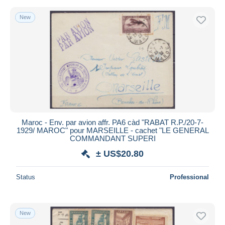
New
Maroc - Env. par avion affr. PA6 càd "RABAT R.P./20-7-
1929/ MAROC" pour MARSEILLE - cachet "LE GENERAL
COMMANDANT SUPERI
± US$20.80
Status
Professional
New