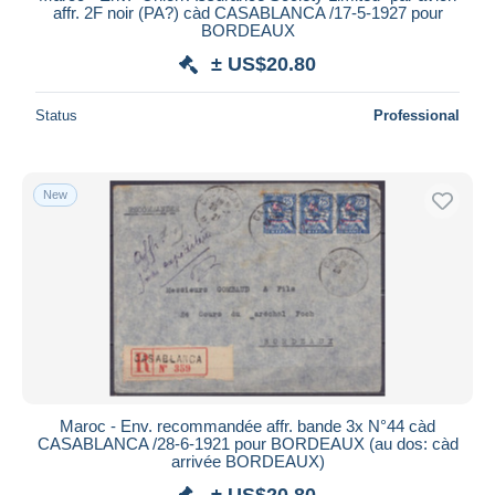
affr. 2F noir (PA?) càd CASABLANCA /17-5-1927 pour
BORDEAUX
± US$20.80
Status
Professional
New
Maroc - Env. recommandée affr. bande 3x N°44 càd
CASABLANCA /28-6-1921 pour BORDEAUX (au dos: càd
arrivée BORDEAUX)
± US$20.80