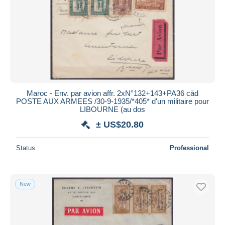
Maroc - Env. par avion affr. 2xN°132+143+PA36 càd
POSTE AUX ARMEES /30-9-1935/*405* d'un militaire pour
LIBOURNE (au dos
± US$20.80
Status
Professional
New