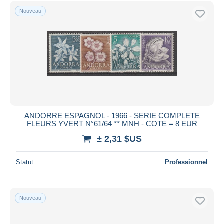
Uniquement en réduction
Nouveau
Livraison gratuite
Méthodes de paiement
PayPal
Virement bancaire
Visa
Mastercard
Bancontact
ANDORRE ESPAGNOL - 1966 - SERIE COMPLETE
iDeal
FLEURS YVERT N°61/64 ** MNH - COTE = 8 EUR
Maestro
± 2,31 $US
Tout désélectionner
Statut
Professionnel
Résidence du vendeur
Monde entier
Nouveau