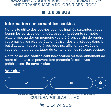
782522 MNH ANDORRA. Admón española 2026 DONES
ANDORRANES. MARIA DOLORS RIBES I ROGé.
± 6,68 $US
Information concernant les cookies
Statut
Professionnel
Notre site utilise des cookies pour les finalités suivantes : vous
fournir les services demandés, assurer la sécurité sur notre
plateforme, garder en mémoire vos préférences afin de rendre
votre navigation plus agréable, réaliser des statistiques dans le
Nouveau
but d’adapter notre site à vos besoins, afficher des vidéos et
vous permettre de partager du contenu sur les réseaux sociaux.
Certains de ces cookies sont nécessaires au fonctionnement de
notre site, d’autres peuvent être paramétrés selon vos
préférences.
En savoir plus
Voir plus
782523 MNH ANDORRA. Admón española 2026
CULTURA POPULAR. LLIMOI
± 14,74 $US