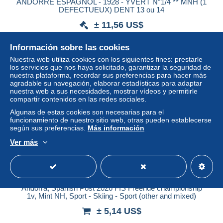
ANDORRE ESPAGNOL - 1928 - YVERT N°1/4 ** MNH (1
DEFECTUEUX) DENT 13 ou 14
± 11,56 US$
Información sobre las cookies
Estatus
Profesional
Nuestra web utiliza cookies con los siguientes fines: prestarle
los servicios que nos haya solicitado, garantizar la seguridad de
nuestra plataforma, recordar sus preferencias para hacer más
agradable su navegación, elaborar estadísticas para adaptar
Nuevo
nuestra web a sus necesidades, mostrar vídeos y permitirle
compartir contenidos en las redes sociales.
Algunas de estas cookies son necesarias para el
funcionamiento de nuestro sitio web, otras pueden establecerse
según sus preferencias.
Más información
Ver más
Andorra, Spanish Post 2026 FIS Freeride championship
1v, Mint NH, Sport - Skiing - Sport (other and mixed)
± 5,14 US$