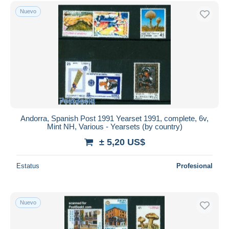
Sólo con descuento
Nuevo
Envío gratis
Métodos de pago
PayPal
Transferencia bancaria
Visa
Mastercard
Bancontact
iDeal
Andorra, Spanish Post 1991 Yearset 1991, complete, 6v,
Mint NH, Various - Yearsets (by country)
Maestro
± 5,20 US$
Deseleccionar todo
Estatus
Profesional
Residencia del vendedor
Mundo entero
Nuevo