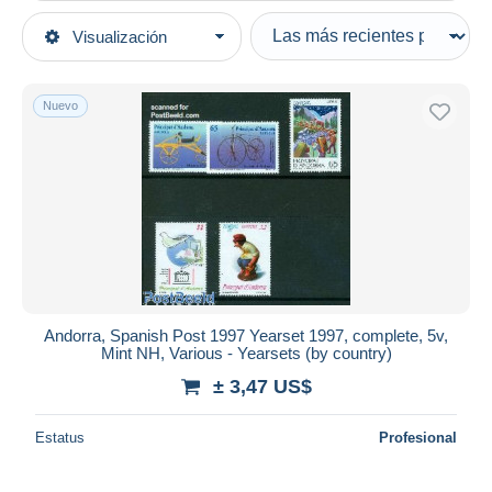
Tipo de venta
Visualización
Categorías principales
Activas
Sellos
Precios fijos
Europa
Nuevo
Subasta con ofertas
Andorra
Subastas sin pujas
Andorra Española
Casa de subastas
Vendidos
Nuevos
Duration
Todas las duraciones
Nuevo desde
Días
Andorra, Spanish Post 1997 Yearset 1997, complete, 5v,
Mint NH, Various - Yearsets (by country)
Cerrando dentro
horas
de
± 3,47 US$
Precio
Estatus
Profesional
De
a
US$
US$