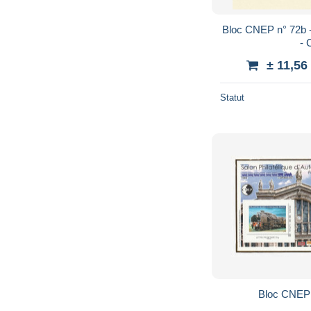
Bloc CNEP n° 72b 
- 
± 11,56
Statut
Bloc CNEP 