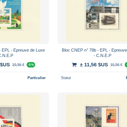
- EPL - Epreuve de Luxe
Bloc CNEP n° 78b - EPL - Epreuve
C.N.E.P
- C.N.E.P
 $US
± 11,56 $US
10,56 €
10,56 €
-5 %
Particulier
Statut