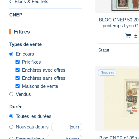
Blocs & Feuillets
CNEP
BLOC CNEP 50 2008 - Salon philatélique de
printemps Lyon CN
Filtres
tis
±
Types de vente
Statut
En cours
Prix fixes
Enchères avec offres
Nouveau
Enchères sans offres
Maisons de vente
Vendus
Durée
Toutes les durées
Nouveau depuis
jours
Bloc CNEP n° 89b 
Fermant dans