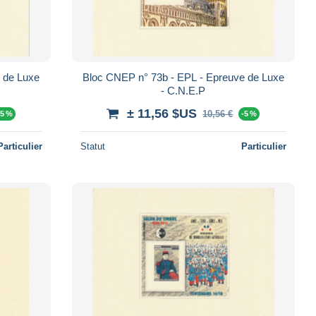
 de Luxe
Bloc CNEP n° 73b - EPL - Epreuve de Luxe
- C.N.E.P
± 11,56 $US
10,56 €
-5 %
-5 %
Particulier
Statut
Particulier