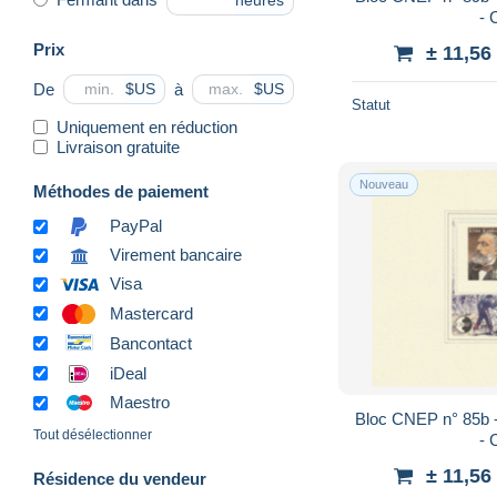
heures
- 
Prix
± 11,56
De
à
$US
$US
Statut
Uniquement en réduction
Livraison gratuite
Nouveau
Méthodes de paiement
PayPal
Virement bancaire
Visa
Mastercard
Bancontact
iDeal
Maestro
Bloc CNEP n° 85b 
Tout désélectionner
- 
± 11,56
Résidence du vendeur