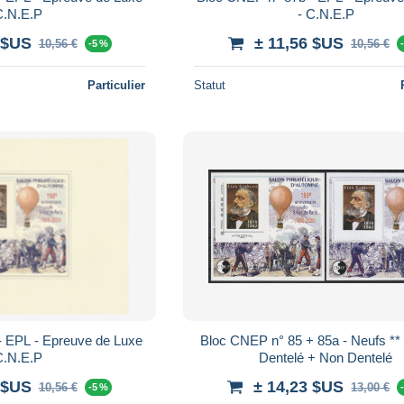
C.N.E.P
- C.N.E.P
 $US
± 11,56 $US
10,56 €
10,56 €
-5 %
Particulier
Statut
- EPL - Epreuve de Luxe
Bloc CNEP n° 85 + 85a - Neufs **
C.N.E.P
Dentelé + Non Dentelé
 $US
± 14,23 $US
10,56 €
13,00 €
-5 %