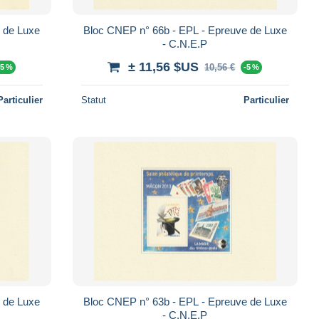
 de Luxe
Bloc CNEP n° 66b - EPL - Epreuve de Luxe
- C.N.E.P
± 11,56 $US
10,56 €
-5 %
-5 %
Particulier
Statut
Particulier
 de Luxe
Bloc CNEP n° 63b - EPL - Epreuve de Luxe
- C.N.E.P