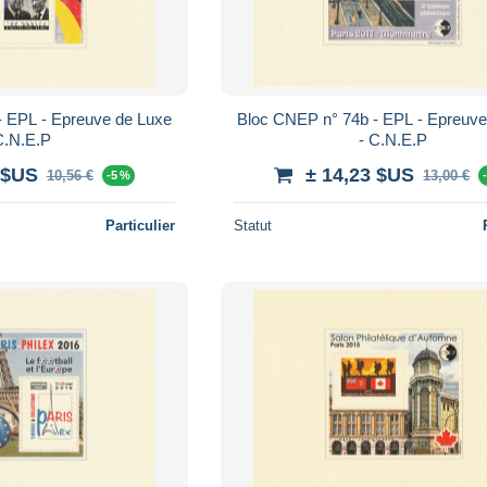
- EPL - Epreuve de Luxe
Bloc CNEP n° 74b - EPL - Epreuve
C.N.E.P
- C.N.E.P
 $US
± 14,23 $US
10,56 €
13,00 €
-5 %
Particulier
Statut