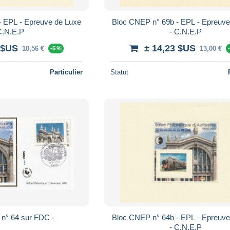
- EPL - Epreuve de Luxe
Bloc CNEP n° 69b - EPL - Epreuve
C.N.E.P
- C.N.E.P
 $US
± 14,23 $US
10,56 €
13,00 €
-5 %
Particulier
Statut
n° 64 sur FDC -
Bloc CNEP n° 64b - EPL - Epreuve
- C.N.E.P