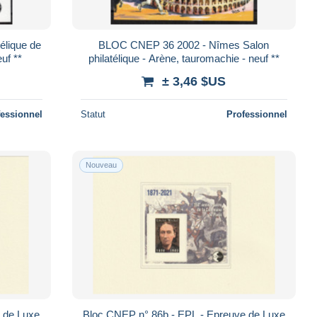
BLOC CNEP 36 2002 - Nîmes Salon
uf **
philatélique - Arène, tauromachie - neuf **
± 3,46 $US
fessionnel
Statut
Professionnel
Nouveau
 de Luxe
Bloc CNEP n° 86b - EPL - Epreuve de Luxe