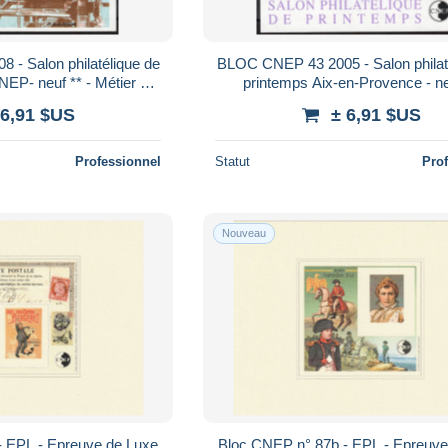
BLOC CNEP 43 2005 - Salon philatélique de
EP- neuf ** - Métier à
printemps Aix-en-Provence - ne
ser, soie
 6,91 $US
± 6,91 $US
Professionnel
Statut
Pro
Nouveau
- EPL - Epreuve de Luxe
Bloc CNEP n° 87b - EPL - Epreuve