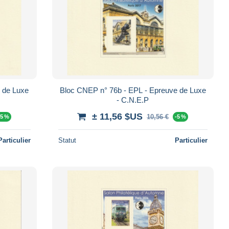
 de Luxe
Bloc CNEP n° 76b - EPL - Epreuve de Luxe
- C.N.E.P
± 11,56 $US
10,56 €
-5 %
-5 %
Particulier
Statut
Particulier