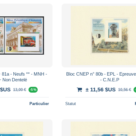
 81a - Neufs ** - MNH -
Bloc CNEP n° 80b - EPL - Epreuve
+ Non Dentelé
- C.N.E.P
 $US
± 11,56 $US
13,00 €
10,56 €
-5 %
Particulier
Statut