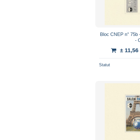
Bloc CNEP n° 75b 
- 
± 11,56
Statut