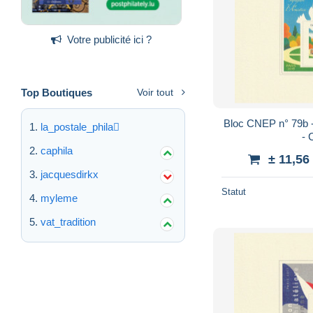
Votre publicité ici ?
Top Boutiques
Voir tout
Bloc CNEP n° 79b 
la_postale_phila
- 
caphila
± 11,56
jacquesdirkx
Statut
myleme
vat_tradition