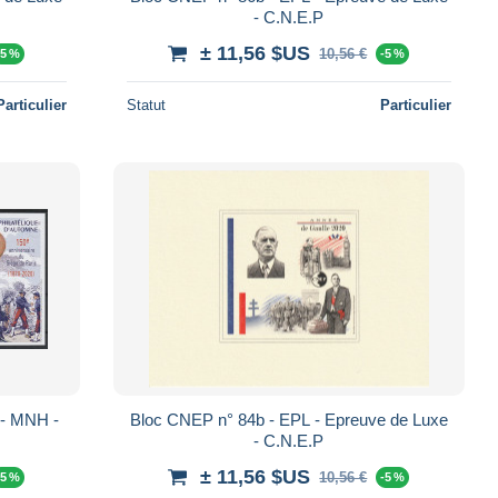
- C.N.E.P
± 11,56 $US
10,56 €
-5 %
-5 %
Particulier
Statut
Particulier
 - MNH -
Bloc CNEP n° 84b - EPL - Epreuve de Luxe
- C.N.E.P
± 11,56 $US
10,56 €
-5 %
-5 %