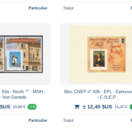
Particulier
Statut
 83a - Neufs ** - MNH -
Bloc CNEP n° 82b - EPL - Epreuve
+ Non Dentelé
- C.N.E.P
 $US
± 12,45 $US
13,00 €
11,37 €
-5 %
Particulier
Statut