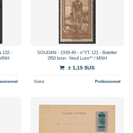
 132 -
SOUDAN - 1939-40 - n°YT. 121 - Batelier
/ MNH
2f50 brun - Neuf Luxe** / MNH
± 1,15 $US
fessionnel
Statut
Professionnel