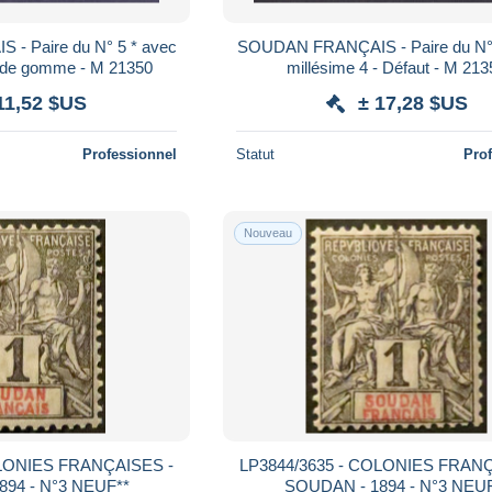
 Paire du N° 5 * avec
SOUDAN FRANÇAIS - Paire du N° 
li de gomme - M 21350
millésime 4 - Défaut - M 21
11,52 $US
± 17,28 $US
Professionnel
Statut
Pro
Nouveau
OLONIES FRANÇAISES -
LP3844/3635 - COLONIES FRANÇ
94 - N°3 NEUF**
SOUDAN - 1894 - N°3 NEU