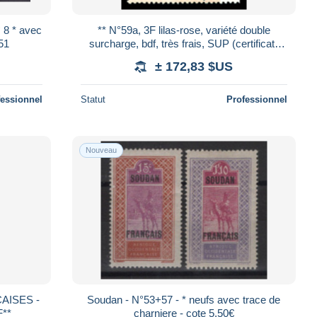
8 * avec
** N°59a, 3F lilas-rose, variété double
351
surcharge, bdf, très frais, SUP (certificat)
Qualité: ** Cote: 450 euros
± 172,83 $US
fessionnel
Statut
Professionnel
Nouveau
AISES -
Soudan - N°53+57 - * neufs avec trace de
F**
charniere - cote 5.50€