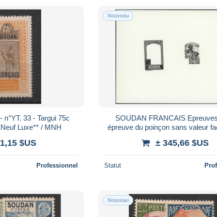
Nouveau
n°YT. 33 - Targui 75c
SOUDAN FRANCAIS Epreuves 
- Neuf Luxe** / MNH
épreuve du poinçon sans valeur fac
noir, décomposition en 2 états: Lait
 1,15 $US
± 345,66 $US
Professionnel
Statut
Pro
Nouveau