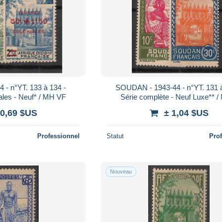
- n°YT. 133 à 134 -
SOUDAN - 1943-44 - n°YT. 131 à
ales - Neuf* / MH VF
Série complète - Neuf Luxe** 
 0,69 $US
± 1,04 $US
Professionnel
Statut
Pro
Nouveau