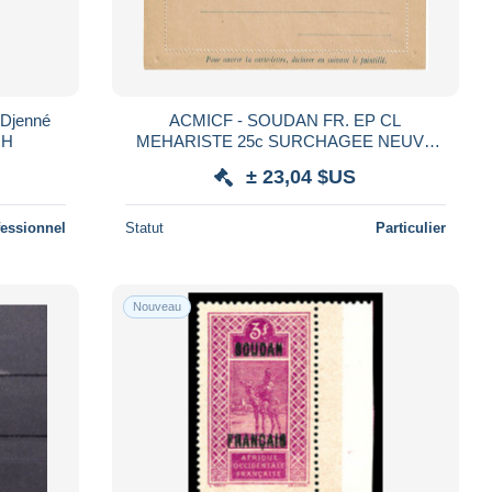
 Djenné
ACMICF - SOUDAN FR. EP CL
NH
MEHARISTE 25c SURCHAGEE NEUVE
PATTE PARTIELLEMENT COLLEE
± 23,04 $US
fessionnel
Statut
Particulier
Nouveau