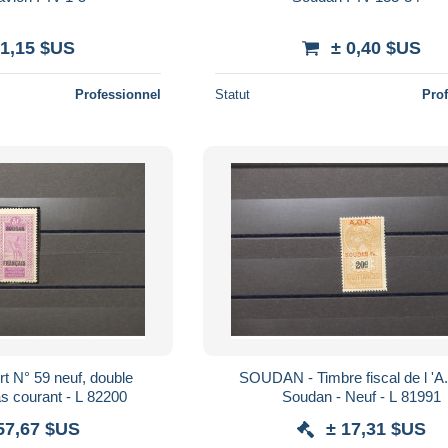
 1,15 $US
± 0,40 $US
Professionnel
Statut
Pro
 N° 59 neuf, double
SOUDAN - Timbre fiscal de l 'A.
s courant - L 82200
Soudan - Neuf - L 81991
57,67 $US
± 17,31 $US