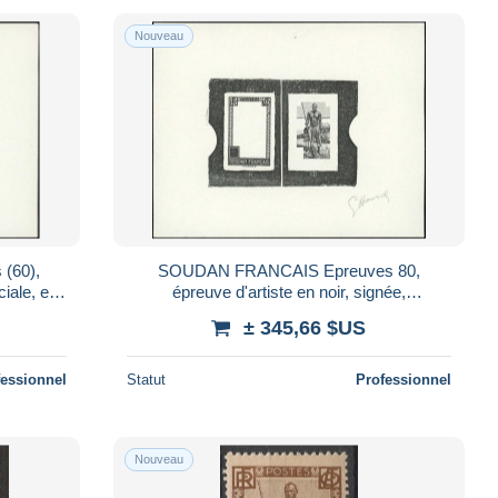
Nouveau
(60),
SOUDAN FRANCAIS Epreuves 80,
iale, en
épreuve d'artiste en noir, signée,
ière Peuhl
décomposition en 2 états du poinçon, sans
± 345,66 $US
faciale: Batel
fessionnel
Statut
Professionnel
Nouveau