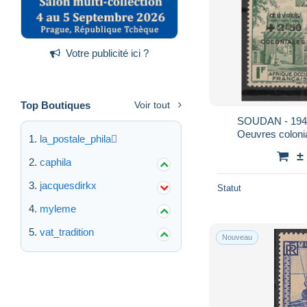
Votre publicité ici ?
Top Boutiques
Voir tout
SOUDAN - 1944 
Oeuvres coloni
la_postale_phila
±
caphila
jacquesdirkx
Statut
myleme
vat_tradition
Nouveau