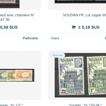
neuf avec charnière N°
SOUDAN FR. Lot zegels 
&T 96
 0,58 $US
± 0,16 $US
Particulier
Statut
Nouveau
Soudan - avion : Yv 1-5 *
Soudan : Yv 133-34 *