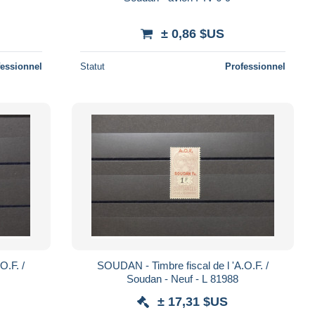
± 0,86 $US
fessionnel
Statut
Professionnel
O.F. /
SOUDAN - Timbre fiscal de l 'A.O.F. /
Soudan - Neuf - L 81988
± 17,31 $US