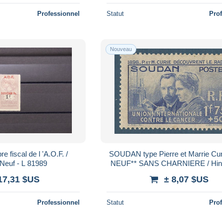
Professionnel
Statut
Pro
Nouveau
fiscal de l 'A.O.F. /
SOUDAN type Pierre et Marrie Cur
Neuf - L 81989
NEUF** SANS CHARNIERE / Hingeless /
MNH
17,31 $US
± 8,07 $US
Professionnel
Statut
Pro