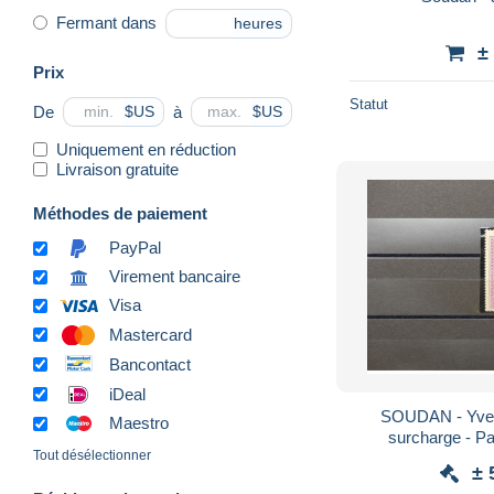
Fermant dans
heures
±
Prix
Statut
De
à
$US
$US
Uniquement en réduction
Livraison gratuite
Méthodes de paiement
PayPal
Virement bancaire
Visa
Mastercard
Bancontact
iDeal
SOUDAN - Yvert
Maestro
surcharge - Pa
Tout désélectionner
± 