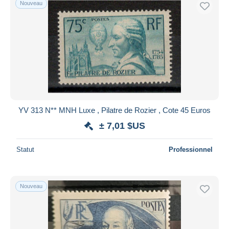
Nouveau
Uniquement en réduction
Livraison gratuite
Méthodes de paiement
PayPal
Virement bancaire
Visa
Mastercard
Bancontact
YV 313 N** MNH Luxe , Pilatre de Rozier , Cote 45 Euros
iDeal
± 7,01 $US
Maestro
Statut
Professionnel
Tout désélectionner
Résidence du vendeur
Monde entier
Nouveau