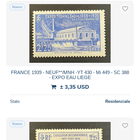
Spedizione gratuita
Nuovo
Metodi di pagamento
PayPal
Bonifico bancario
Visa
Mastercard
Bancontact
iDeal
FRANCE 1939 - NEUF**/MNH -YT 430 - Mi 449 - SC 388
- EXPO EAU LIEGE
Maestro
± 3,35 USD
Deselezionare tutto
Residenza del venditore
Stato
Residenziale
Tutto il mondo
Nuovo