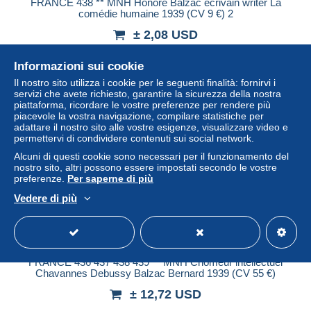
FRANCE 438 ** MNH Honoré Balzac écrivain writer La
comédie humaine 1939 (CV 9 €) 2
± 2,08 USD
Informazioni sui cookie
Stato
Residenziale
Il nostro sito utilizza i cookie per le seguenti finalità: fornirvi i
servizi che avete richiesto, garantire la sicurezza della nostra
piattaforma, ricordare le vostre preferenze per rendere più
piacevole la vostra navigazione, compilare statistiche per
Nuovo
adattare il nostro sito alle vostre esigenze, visualizzare video e
permettervi di condividere contenuti sui social network.
Alcuni di questi cookie sono necessari per il funzionamento del
nostro sito, altri possono essere impostati secondo le vostre
preferenze.
Per saperne di più
Vedere di più
FRANCE 436 437 438 439 ** MNH Chômeur intellectuel
Chavannes Debussy Balzac Bernard 1939 (CV 55 €)
± 12,72 USD