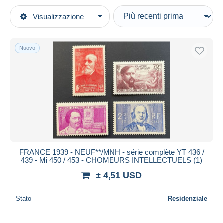
Tipo di vendita
Visualizzazione
Categorie principali
In corso
Francobolli
Prezzo fisso
Europa
Nuovo
Asta con offerte
Francia
Aste senza offerte
1900-1945
Casa d'aste
1931-1940
Venduti
Nuovi
Durata
Tutte le durate
Nuovo da
giorni
FRANCE 1939 - NEUF**/MNH - série complète YT 436 /
439 - Mi 450 / 453 - CHOMEURS INTELLECTUELS (1)
Chiude fra
ora
± 4,51 USD
Prezzo
Stato
Residenziale
Dalle
a
USD
USD
Solo sconto