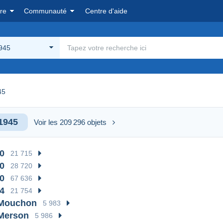
re
Communauté
Centre d'aide
945
45
1945
Voir les 209 296 objets
0
21 715
0
28 720
0
67 636
4
21 754
 Mouchon
5 983
 Merson
5 986