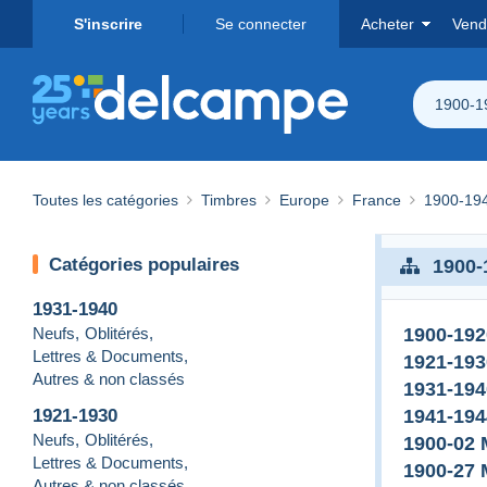
S'inscrire
Se connecter
Acheter
Vend
1900-1
Toutes les catégories
Timbres
Europe
France
1900-19
Catégories populaires
1900-
1931-1940
Neufs
,
Oblitérés
,
1900-192
Lettres & Documents
,
1921-193
Autres & non classés
1931-194
1921-1930
1941-194
Neufs
,
Oblitérés
,
1900-02
Lettres & Documents
,
1900-27
Autres & non classés