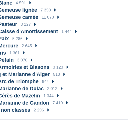
Blanc
4 591
Semeuse lignée
7 350
 Semeuse camée
11 070
Pasteur
3 127
Caisse d'Amortissement
1 444
Paix
5 286
Mercure
2 645
ris
1 361
Pétain
3 076
Armoiries et Blasons
3 123
 et Marianne d'Alger
513
Arc de Triomphe
844
Marianne de Dulac
2 012
Cérès de Mazelin
1 344
Marianne de Gandon
7 419
 non classés
2 296